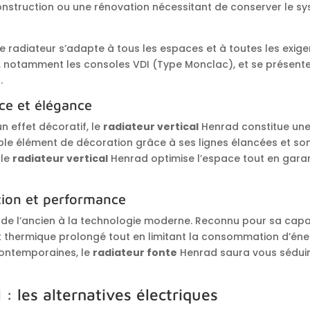
nstruction ou une rénovation nécessitant de conserver le sys
e radiateur s’adapte à tous les espaces et à toutes les exigenc
n, notamment les consoles VDI (Type Monclac), et se présente
.
ace et élégance
n effet décoratif, le
radiateur vertical
Henrad constitue une 
itable élément de décoration grâce à ses lignes élancées et s
 le
radiateur vertical
Henrad optimise l’espace tout en gara
ition et performance
de l’ancien à la technologie moderne. Reconnu pour sa capac
rt thermique prolongé tout en limitant la consommation d’éne
contemporaines, le
radiateur fonte
Henrad saura vous séduir
: les alternatives électriques