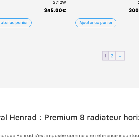
2712W
345.00
€
300
outer au panier
Ajouter au panier
1
2
→
ral Henrad : Premium 8 radiateur hor
 marque Henrad s’est imposée comme une référence incontou