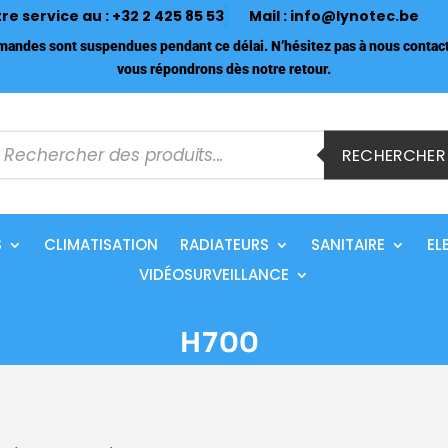
tre service au :
+32 2 425 85 53
Mail :
info@lynotec.be
ndes sont suspendues pendant ce délai. N’hésitez pas à nous contact
vous répondrons dès notre retour.
echerche
e
RECHERCHER
roduits
S
CLIMATISATION
RADIATEURS
SANITAIRE
EL
VIDÉOSURVEILLANCE
H700