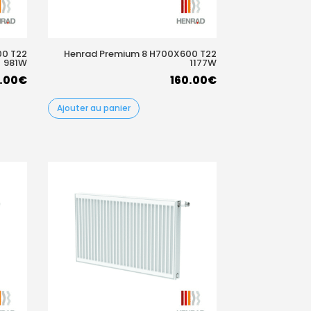
00 T22
Henrad Premium 8 H700X600 T22
981W
1177W
.00
€
160.00
€
Ajouter au panier