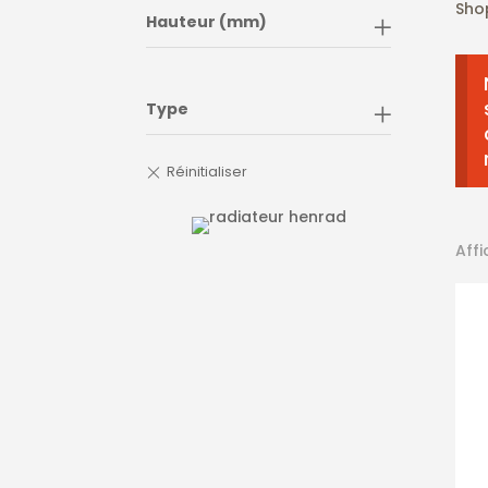
Sho
Hauteur (mm)
Type
Affi