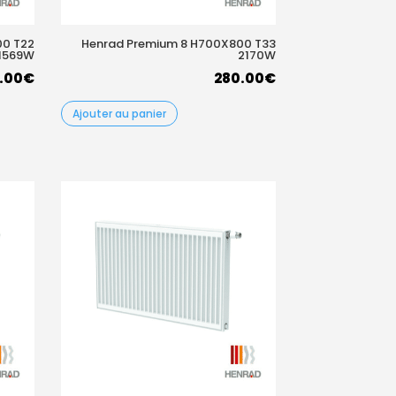
00 T22
Henrad Premium 8 H700X800 T33
1569W
2170W
.00
€
280.00
€
Ajouter au panier