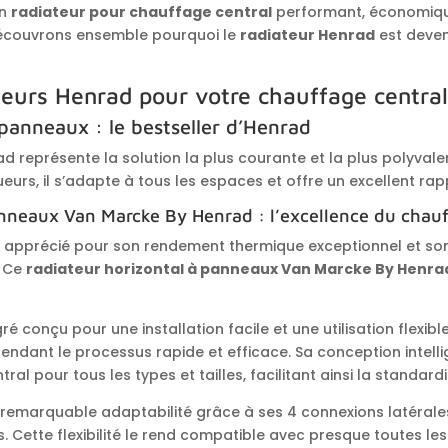
un
radiateur pour chauffage central
performant, économiq
Découvrons ensemble pourquoi le
radiateur Henrad
est deven
ateurs Henrad pour votre chauffage centra
panneaux : le bestseller d’Henrad
d représente la solution la plus courante et la plus polyval
eurs, il s’adapte à tous les espaces et offre un excellent rapp
nneaux Van Marcke By Henrad : l’excellence du chau
 apprécié pour son rendement thermique exceptionnel et son 
. Ce
radiateur horizontal à panneaux Van Marcke By Henra
ré conçu pour une installation facile et une utilisation flexible.
rendant le processus rapide et efficace. Sa conception intell
pour tous les types et tailles, facilitant ainsi la standardisa
a remarquable adaptabilité grâce à ses 4 connexions latérale
. Cette flexibilité le rend compatible avec presque toutes les