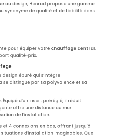
ue ou design, Henrad propose une gamme
u synonyme de qualité et de fiabilité dans
l
ente pour équiper votre
chauffage central
.
ort qualité-prix.
ffage
design épuré qui s’intègre
d
se distingue par sa polyvalence et sa
 Équipé d’un insert préréglé, il réduit
igente offre une distance au mur
tion de l’installation.
s et 4 connexions en bas, offrant jusqu’à
 situations d’installation imaginables. Que