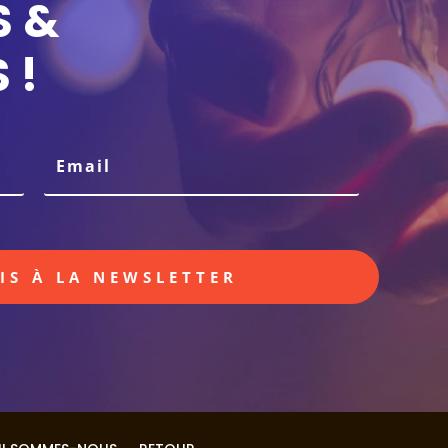
S &
 !
RIS À LA NEWSLETTER