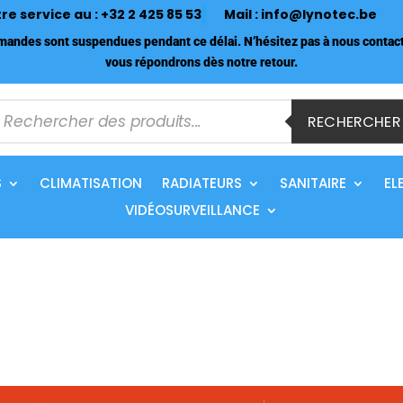
tre service au :
+32 2 425 85 53
Mail :
info@lynotec.be
ndes sont suspendues pendant ce délai. N’hésitez pas à nous contact
vous répondrons dès notre retour.
echerche
e
RECHERCHER
roduits
S
CLIMATISATION
RADIATEURS
SANITAIRE
EL
VIDÉOSURVEILLANCE