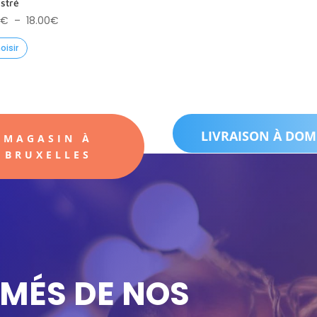
stré
Plage
€
–
18.00
€
de
oisir
prix :
6.00€
à
18.00€
LIVRAISON À DOM
MAGASIN À
BRUXELLES
RMÉS DE NOS