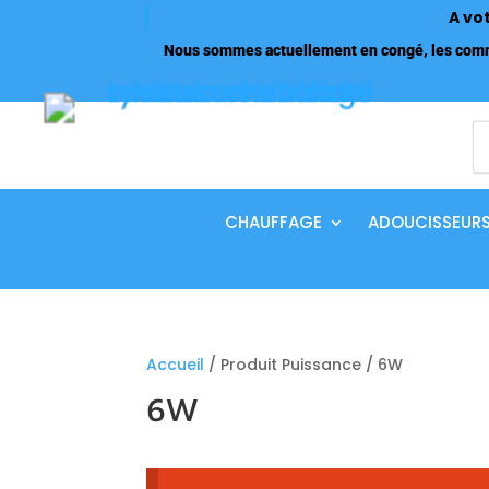
A vo
Nous sommes actuellement en congé, les comma
R
d
p
CHAUFFAGE
ADOUCISSEUR
Accueil
/ Produit Puissance / 6W
6W