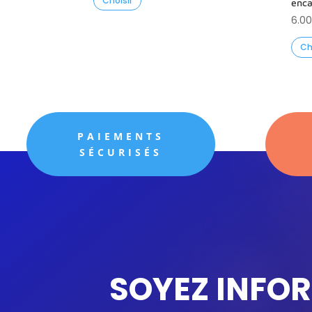
Choisir
enca
prix :
6.00
5.50€
à
Ch
15.99€
PAIEMENTS
SÉCURISÉS
SOYEZ INFO