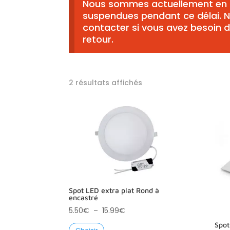
Nous sommes actuellement en 
suspendues pendant ce délai. N
contacter si vous avez besoin 
retour.
Trié
2 résultats affichés
par
prix
croissant
Spot LED extra plat Rond à
encastré
Plage
5.50
€
–
15.99
€
de
Spot