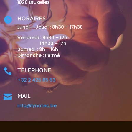
1020 Bruxelles
HORAIRES

Lundi – Jeudi : 8h30 – 17h30
Vendredi : 8h30 – 12h
14h30 – 17h
Samedi : 9h – 16h
Dimanche : Fermé
TELEPHONE

+32 2 425 85 53
MAIL

info@lynotec.be