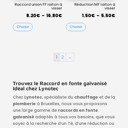
Raccord union FF laiton à
Réduction MF laiton à
visser
visser
Plage
Plag
8.20
€
–
16.80
€
1.50
€
–
5.50
€
de
de
Choisir
Choisir
prix :
prix :
8.20€
1.50€
à
à
16.80€
5.50
1
2
→
Trouvez le Raccord en fonte galvanisé
Idéal chez Lynotec
Chez
Lynotec
, spécialiste du
chauffage
et de la
plomberie
à Bruxelles, nous vous proposons
une large gamme de
raccords en fonte
galvanisé
adaptés à tous vos besoins, que vous
soyez à la recherche d’un Té, d’une réduction ou