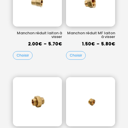
Manchon réduit laiton à
Manchon réduit MF laiton
visser
à visser
Plage
Plag
2.00
€
–
5.70
€
1.50
€
–
5.80
€
de
de
Choisir
Choisir
prix :
prix :
2.00€
1.50€
à
à
5.70€
5.80