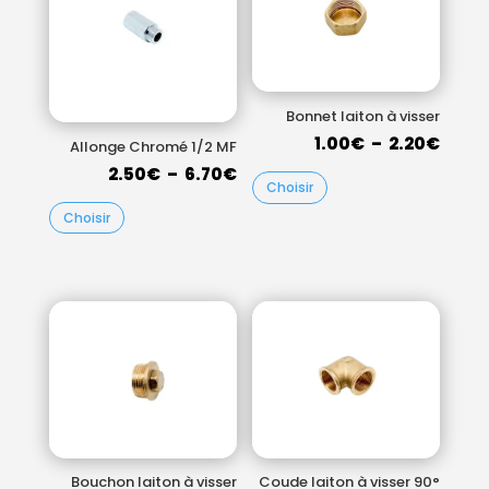
Bonnet laiton à visser
Plag
1.00
€
–
2.20
€
Allonge Chromé 1/2 MF
de
Plage
2.50
€
–
6.70
€
Choisir
prix :
de
Choisir
1.00
prix :
à
2.50€
2.20
à
6.70€
Bouchon laiton à visser
Coude laiton à visser 90°