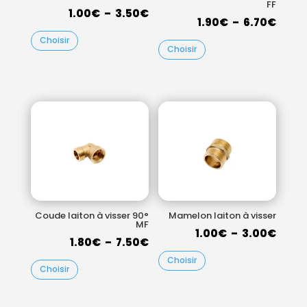
FF
Plage
1.00
€
–
3.50
€
Plag
1.90
€
–
6.70
€
de
de
Choisir
prix :
Choisir
prix :
1.00€
1.90€
à
à
3.50€
6.70
Coude laiton à visser 90°
Mamelon laiton à visser
MF
Plag
1.00
€
–
3.00
€
Plage
1.80
€
–
7.50
€
de
de
Choisir
prix :
Choisir
prix :
1.00
1.80€
à