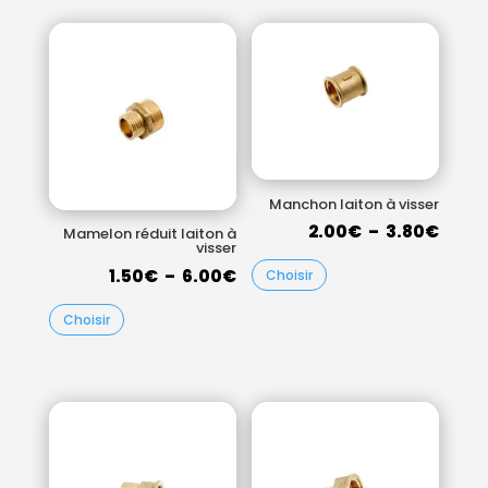
à
3.00
7.50€
Manchon laiton à visser
Plag
2.00
€
–
3.80
€
Mamelon réduit laiton à
visser
de
Plage
1.50
€
–
6.00
€
Choisir
prix :
de
2.00
Choisir
prix :
à
1.50€
3.80
à
6.00€