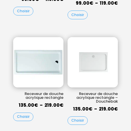
Plag
99.00
€
–
119.00
€
de
de
Choisir
prix :
Choisir
prix :
99.00€
99.0
à
à
119.00€
119.0
Receveur de douche
Receveur de douche
acrylique rectangle
acrylique rectangle –
Douchebak
Plage
135.00
€
–
219.00
€
Plag
135.00
€
–
219.00
€
de
de
Choisir
prix :
Choisir
prix :
135.00€