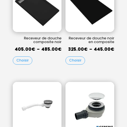
Receveur de douche
Receveur de douche noir
composite noir
en composite
Plage
Plag
405.00
€
–
485.00
€
325.00
€
–
445.00
€
de
de
Choisir
Choisir
prix :
prix :
405.00€
325.
à
à
485.00€
445.