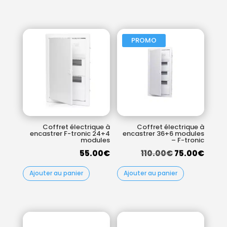
PROMO
Coffret électrique à
Coffret électrique à
encastrer F-tronic 24+4
encastrer 36+6 modules
modules
– F-tronic
Le
Le
55.00
€
110.00
€
75.00
€
prix
prix
Ajouter au panier
Ajouter au panier
initial
actu
était :
est :
110.00€.
75.00