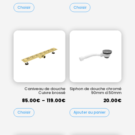
de
de
Choisir
Choisir
prix :
prix :
75.00€
85.0
à
à
90.00€
119.0
Caniveau de douche
Siphon de douche chromé
Cuivre brossé
90mm d.50mm
Plage
85.00
€
–
119.00
€
20.00
€
de
Choisir
Ajouter au panier
prix :
85.00€
à