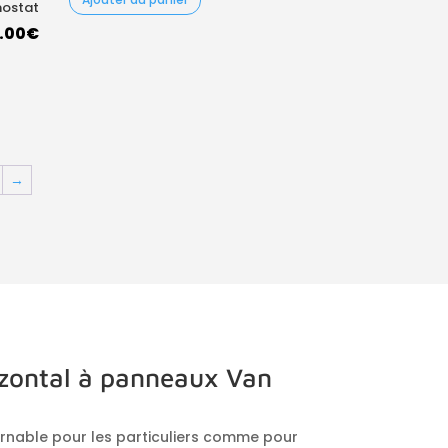
mostat
Le
.00
€
ix
prix
tial
actuel
it :
est :
.00€.
65.00€.
→
izontal à panneaux Van
rnable pour les particuliers comme pour