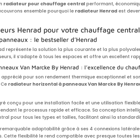
un
radiateur pour chauffage central
performant, économiq
Découvrons ensemble pourquoi le
radiateur Henrad
est deven
ateurs Henrad pour votre chauffage centra
panneaux : le bestseller d’Henrad
d représente la solution la plus courante et la plus polyval
eurs, il s’adapte à tous les espaces et offre un excellent rapp
nneaux Van Marcke By Henrad : l’excellence du chau
 apprécié pour son rendement thermique exceptionnel et son 
. Ce
radiateur horizontal à panneaux Van Marcke By Henra
ré conçu pour une installation facile et une utilisation flexible.
rendant le processus rapide et efficace. Sa conception intell
pour tous les types et tailles, facilitant ainsi la standardisa
a remarquable adaptabilité grâce à ses 4 connexions latérale
. Cette flexibilité le rend compatible avec presque toutes les