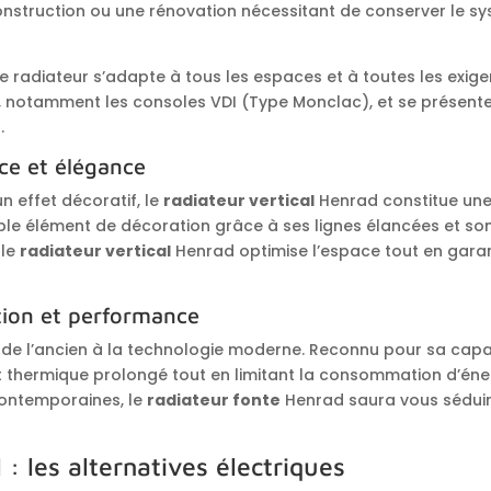
nstruction ou une rénovation nécessitant de conserver le sys
e radiateur s’adapte à tous les espaces et à toutes les exigenc
n, notamment les consoles VDI (Type Monclac), et se présente
.
ace et élégance
n effet décoratif, le
radiateur vertical
Henrad constitue une 
itable élément de décoration grâce à ses lignes élancées et s
 le
radiateur vertical
Henrad optimise l’espace tout en gara
ition et performance
de l’ancien à la technologie moderne. Reconnu pour sa capac
rt thermique prolongé tout en limitant la consommation d’éne
contemporaines, le
radiateur fonte
Henrad saura vous séduir
: les alternatives électriques