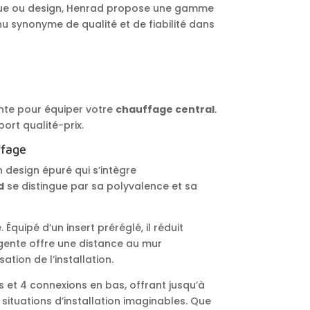
ue ou design, Henrad propose une gamme
u synonyme de qualité et de fiabilité dans
l
ente pour équiper votre
chauffage central
.
ort qualité-prix.
ffage
design épuré qui s’intègre
d
se distingue par sa polyvalence et sa
 Équipé d’un insert préréglé, il réduit
igente offre une distance au mur
tion de l’installation.
s et 4 connexions en bas, offrant jusqu’à
 situations d’installation imaginables. Que