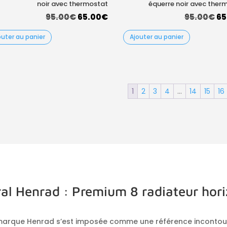
noir avec thermostat
équerre noir avec ther
Le
Le
Le
95.00
€
65.00
€
95.00
€
65
prix
prix
pr
outer au panier
Ajouter au panier
initial
actuel
ini
était :
est :
éta
95.00€.
65.00€.
95
1
2
3
4
…
14
15
16
ral Henrad : Premium 8 radiateur hor
 marque Henrad s’est imposée comme une référence incontou