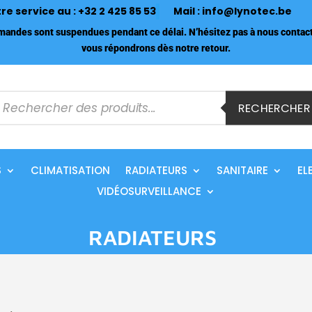
tre service au :
+32 2 425 85 53
Mail :
info@lynotec.be
ndes sont suspendues pendant ce délai. N’hésitez pas à nous contact
vous répondrons dès notre retour.
echerche
e
RECHERCHER
roduits
S
CLIMATISATION
RADIATEURS
SANITAIRE
EL
VIDÉOSURVEILLANCE
RADIATEURS