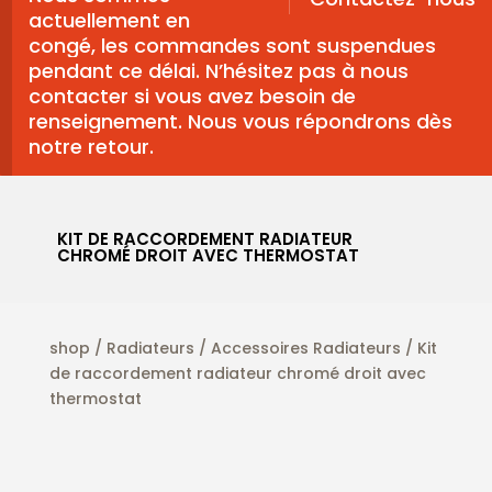
actuellement en
congé, les commandes sont suspendues
pendant ce délai. N’hésitez pas à nous
contacter si vous avez besoin de
renseignement. Nous vous répondrons dès
notre retour.
KIT DE RACCORDEMENT RADIATEUR
CHROMÉ DROIT AVEC THERMOSTAT
shop
/
Radiateurs
/
Accessoires Radiateurs
/ Kit
de raccordement radiateur chromé droit avec
thermostat