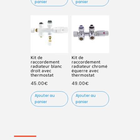
panier
panier
était :
est :
95.00€.
65.00€.
Kit de
Kit de
raccordement
raccordement
radiateur blanc
radiateur chromé
droit avec
équerre avec
thermostat
thermostat
45.00
€
49.00
€
Ajouter au
Ajouter au
panier
panier