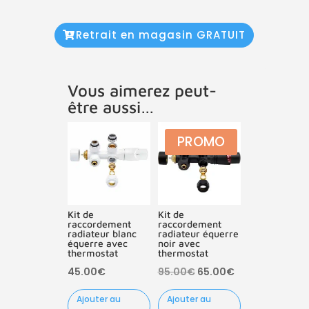
Retrait en magasin GRATUIT
Vous aimerez peut-
être aussi…
PROMO
Kit de
Kit de
raccordement
raccordement
radiateur blanc
radiateur équerre
équerre avec
noir avec
thermostat
thermostat
Le
Le
45.00
€
95.00
€
65.00
€
prix
prix
Ajouter au
Ajouter au
initial
actuel