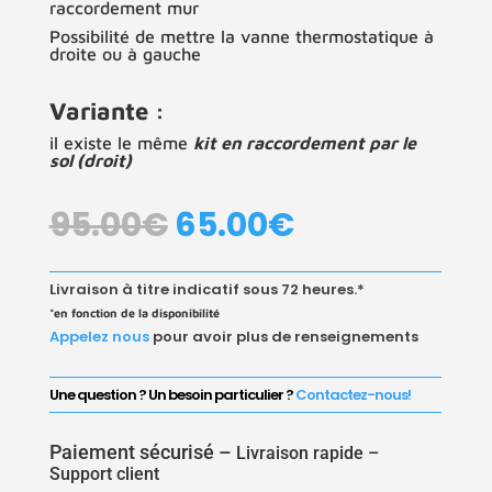
raccordement mur
Possibilité de mettre la vanne thermostatique à
droite ou à gauche
Variante :
il existe le même
kit en raccordement par le
sol (droit)
LE
LE
95.00
€
65.00
€
PRIX
PRIX
INITIAL
ACTUEL
ÉTAIT :
EST :
Livraison à titre indicatif sous 72 heures.*
95.00€.
65.00€.
*en fonction de la disponibilité
Appelez nous
pour avoir plus de renseignements
Une question ? Un besoin particulier ?
Contactez-nous!
Paiement sécurisé –
Livraison rapide –
Support client