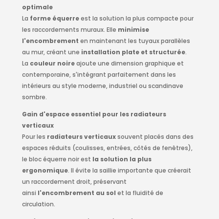
optimale
La
forme équerre
est la solution la plus compacte pour
les raccordements muraux. Elle
minimise
l'encombrement
en maintenant les tuyaux parallèles
au mur, créant une
installation plate et structurée
.
La
couleur noire
ajoute une dimension graphique et
contemporaine, s'intégrant parfaitement dans les
intérieurs au style moderne, industriel ou scandinave
sombre.
Gain d'espace essentiel pour les radiateurs
verticaux
Pour les
radiateurs verticaux
souvent placés dans des
espaces réduits (coulisses, entrées, côtés de fenêtres),
le bloc équerre noir est
la solution la plus
ergonomique
. Il évite la saillie importante que créerait
un raccordement droit, préservant
ainsi
l'encombrement au sol
et la fluidité de
circulation.