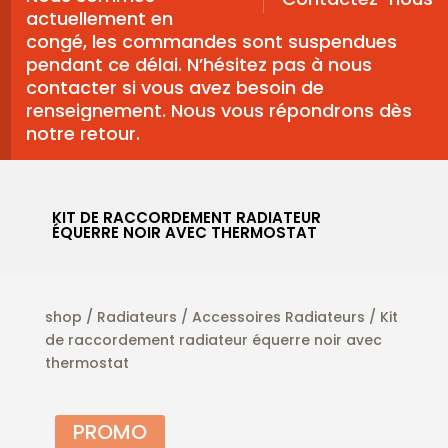
actuellement en
congé, les commandes sont suspendues
pendant ce délai. N’hésitez pas à nous
contacter si vous avez besoin de
renseignement. Nous vous répondrons dès
notre retour.
KIT DE RACCORDEMENT RADIATEUR
ÉQUERRE NOIR AVEC THERMOSTAT
shop
/
Radiateurs
/
Accessoires Radiateurs
/ Kit
de raccordement radiateur équerre noir avec
thermostat
PROMO