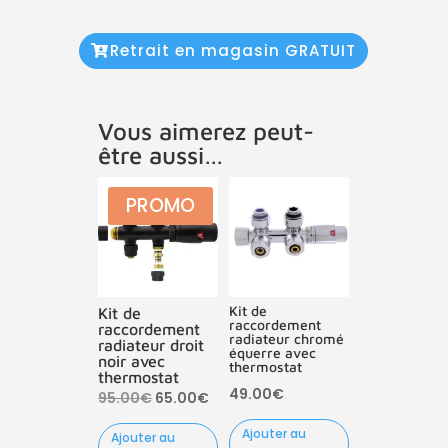
Retrait en magasin GRATUIT
Vous aimerez peut-
être aussi…
PROMO
Kit de
Kit de
raccordement
raccordement
radiateur chromé
radiateur droit
équerre avec
noir avec
thermostat
thermostat
49.00
€
Le
Le
95.00
€
65.00
€
prix
prix
Ajouter au
Ajouter au