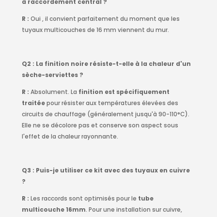
à raccordement central ?
R :
Oui , il convient parfaitement du moment que les
tuyaux multicouches de 16 mm viennent du mur.
Q2 : La finition noire résiste-t-elle à la chaleur d'un
sèche-serviettes ?
R :
Absolument. La
finition est spécifiquement
traitée
pour résister aux températures élevées des
circuits de chauffage (généralement jusqu'à 90-110°C).
Elle ne se décolore pas et conserve son aspect sous
l'effet de la chaleur rayonnante.
Q3 : Puis-je utiliser ce kit avec des tuyaux en cuivre
?
R :
Les raccords sont optimisés pour le
tube
multicouche 16mm
. Pour une installation sur cuivre,