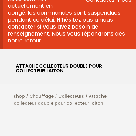
actuellement en
congé, les commandes sont suspendues
pendant ce délai. N’hésitez pas à nous
contacter si vous avez besoin de
renseignement. Nous vous répondrons dès
notre retour.
ATTACHE COLLECTEUR DOUBLE POUR
COLLECTEUR LAITON
shop
/
Chauffage
/
Collecteurs
/ Attache
collecteur double pour collecteur laiton