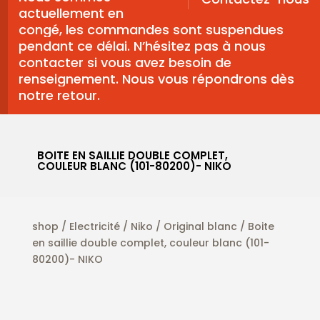
actuellement en
congé, les commandes sont suspendues
pendant ce délai. N’hésitez pas à nous
contacter si vous avez besoin de
renseignement. Nous vous répondrons dès
notre retour.
BOITE EN SAILLIE DOUBLE COMPLET,
COULEUR BLANC (101-80200)- NIKO
shop
/
Electricité
/
Niko
/
Original blanc
/ Boite
en saillie double complet, couleur blanc (101-
80200)- NIKO