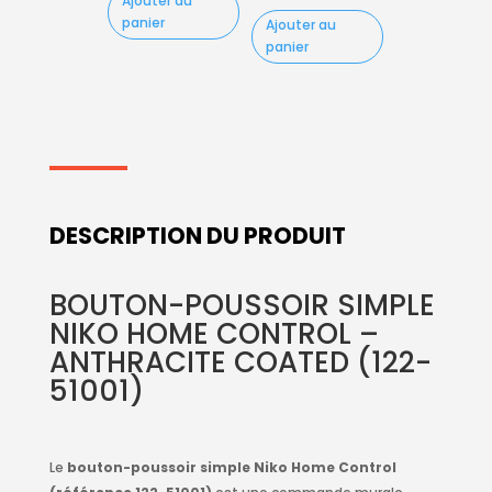
Ajouter au
prix
prix
actuel
était :
panier
Ajouter au
initial
actuel
est :
263.50€.
panier
était :
est :
214.30€.
216.20€.
175.30€.
DESCRIPTION DU PRODUIT
BOUTON-POUSSOIR SIMPLE
NIKO HOME CONTROL –
ANTHRACITE COATED (122-
51001)
Le
bouton-poussoir simple Niko Home Control