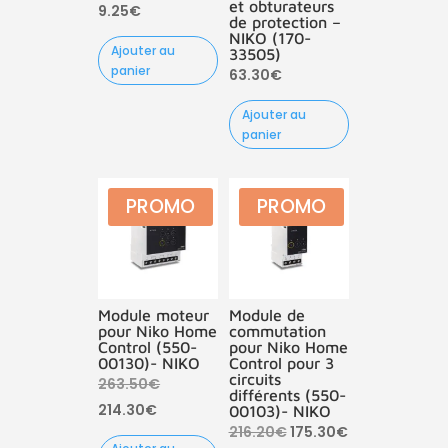
et obturateurs
9.25
€
de protection –
NIKO (170-
Ajouter au
33505)
panier
63.30
€
Ajouter au
panier
PROMO
PROMO
Module moteur
Module de
pour Niko Home
commutation
Control (550-
pour Niko Home
00130)- NIKO
Control pour 3
circuits
Le
263.50
€
différents (550-
Le
prix
214.30
€
00103)- NIKO
Le
Le
216.20
€
175.30
€
prix
initial