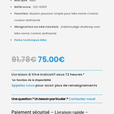
Marque
: Niko
Référence
: 122-51001
Fonction :
Bouton-poussoir simple pour Niko Home Control,
couleur anthracite
Désignation en néerlandais
:
Enkelvoudige drukknop voor
Niko Home Control, anthracite
Fiche technique Niko
LE
LE
91.78
€
75.00
€
PRIX
PRIX
INITIAL
ACTUEL
ÉTAIT :
EST :
Livraison à titre indicatif sous 72 heures.*
91.78€.
75.00€.
*en fonction de la disponibilité
Appelez nous
pour avoir plus de renseignements
Une question ? Un besoin particulier ?
Contactez-nous!
Paiement sécurisé –
Livraison rapide –