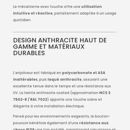
Le mécanisme avec touche offre une
utilisation
intuitive et réactive
, parfaitement adaptée à un usage
quotidien.
DESIGN ANTHRACITE HAUT DE
GAMME ET MATÉRIAUX
DURABLES
L’enjoliveur est fabriqué en
polycarbonate et ASA
inaltérables
, puis
laqué anthracite
, assurant une
excellente tenue dans le temps et une résistance aux
UV. La teinte anthracite coated (approximation
NCS S
7502-R / RAL 7022
) apporte une touche sobre et
élégante à votre installation électrique.
Pensé pour les environnements exigeants, le bouton-
poussoir bénéficie également d’une
résistance aux
chocs IK06
une fois installé, garantissant robustesse et