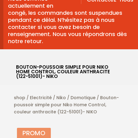
actuellement en
congé, les commandes sont suspendues
pendant ce délai. N’hésitez pas à nous
contacter si vous avez besoin de
renseignement. Nous vous répondrons dès
notre retour.
BOUTON-POUSSOIR SIMPLE POUR NIKO
HOME CONTROL, COULEUR ANTHRACITE
(122-51001)- NIKO
shop
/
Electricité
/
Niko
/
Domotique
/ Bouton-
poussoir simple pour Niko Home Control,
couleur anthracite (122-51001)- NIKO
PROMO