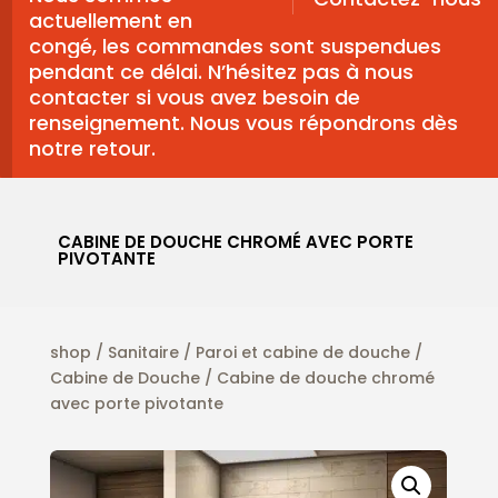
actuellement en
congé, les commandes sont suspendues
pendant ce délai. N’hésitez pas à nous
contacter si vous avez besoin de
renseignement. Nous vous répondrons dès
notre retour.
CABINE DE DOUCHE CHROMÉ AVEC PORTE
PIVOTANTE
shop
/
Sanitaire
/
Paroi et cabine de douche
/
Cabine de Douche
/ Cabine de douche chromé
avec porte pivotante