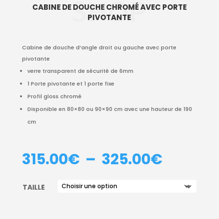
SHOP
CABINE DE DOUCHE CHROMÉ AVEC PORTE
PIVOTANTE
Cabine de douche d’angle droit ou gauche avec porte
pivotante
verre transparent de sécurité de 6mm
1 Porte pivotante et 1 porte fixe
Profil gloss chromé
Disponible en 80×80 ou 90×90 cm avec une hauteur de 190
cm
PLAGE
315.00
€
–
325.00
€
DE
PRIX :
TAILLE
315.00
À
325.00