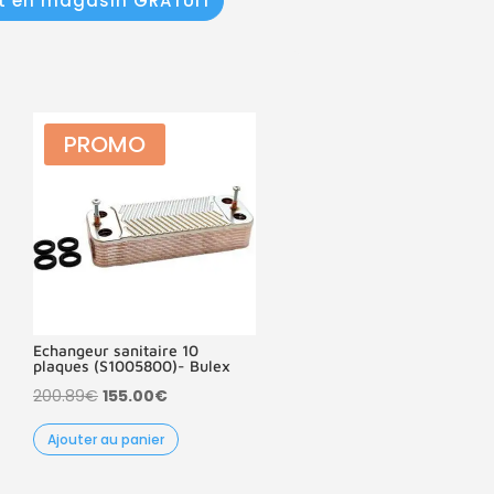
it en magasin GRATUIT
PROMO
Echangeur sanitaire 10
plaques (S1005800)- Bulex
Le
Le
200.89
€
155.00
€
prix
prix
Ajouter au panier
initial
actuel
était :
est :