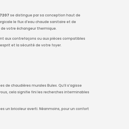
97207
se distingue par sa conception haut de
gicale le flux d’eau chaude sanitaire et de
ie de votre échangeur thermique.
ment aux contrefaçons ou aux pièces compatibles
sprit et la sécurité de votre foyer.
s de chaudières murales Bulex. Qu’il s’agisse
s, cela signifie fini les recherches interminables
s un bricoleur averti. Néanmoins, pour un confort