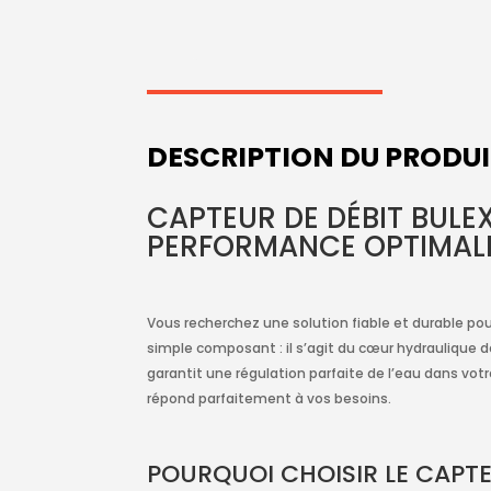
était :
est :
422.00€.
380.00€.
DESCRIPTION DU PRODU
CAPTEUR DE DÉBIT BULEX
PERFORMANCE OPTIMALE
Vous recherchez une solution fiable et durable po
simple composant : il s’agit du cœur hydraulique 
garantit une régulation parfaite de l’eau dans vot
répond parfaitement à vos besoins.
POURQUOI CHOISIR LE CAPTE