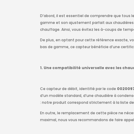
D’abord, il est essentiel de comprendre que tous l
gamme et son ajustement parfait aux chaudières de 
chauffage. Ainsi, vous évitez les à-coups de tempé
De plus, en optant pour cette référence exacte, v
bas de gamme, ce capteur bénéficie d’une certificat
1. Une compatibilité universelle avec les chau
Ce capteur de débit, identifié par le code
002009
d’un modèle standard, d’une chaudière à condensati
: notre produit correspond strictement à la liste 
En outre, le remplacement de cette pièce ne néces
maximal, nous vous recommandons de faire appe