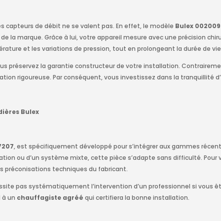
es capteurs de débit ne se valent pas. En effet, le modèle
Bulex 00200
la marque. Grâce à lui, votre appareil mesure avec une précision chirur
rature et les variations de pression, tout en prolongeant la durée de v
ous préservez la garantie constructeur de votre installation. Contraire
ion rigoureuse. Par conséquent, vous investissez dans la tranquillité d’e
dières Bulex
7207
, est spécifiquement développé pour s’intégrer aux gammes récente
on ou d’un système mixte, cette pièce s’adapte sans difficulté. Pour vou
des préconisations techniques du fabricant.
site pas systématiquement l’intervention d’un professionnel si vous ête
l à un
chauffagiste agréé
qui certifiera la bonne installation.