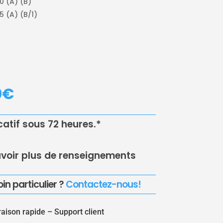
 (A) (B)
 (A) (B/1)
LE
0
€
PRIX
AL
ACTUEL
 :
EST :
icatif sous 72 heures.*
0€.
55.00€.
voir plus de renseignements
in particulier ?
Contactez-nous!
raison rapide –
Support client