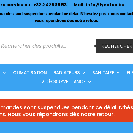
tre service au :
+32 2 425 85 53
Mail :
info@lynotec.be
ndes sont suspendues pendant ce délai. N’hésitez pas à nous contact
vous répondrons dès notre retour.
echerche
e
RECHERCHER
roduits
S
CLIMATISATION
RADIATEURS
SANITAIRE
EL
VIDÉOSURVEILLANCE
andes sont suspendues pendant ce délai. N’hés
nt. Nous vous répondrons dès notre retour.