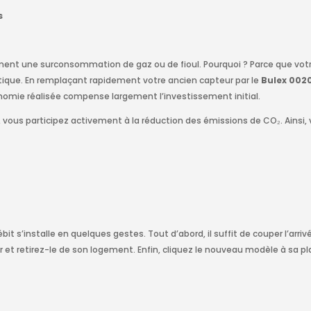
s
ement une surconsommation de gaz ou de fioul. Pourquoi ? Parce que votr
atique. En remplaçant rapidement votre ancien capteur par le
Bulex 002
onomie réalisée compense largement l’investissement initial.
 vous participez activement à la réduction des émissions de CO₂. Ainsi
t s’installe en quelques gestes. Tout d’abord, il suffit de couper l’arrivé
 et retirez-le de son logement. Enfin, cliquez le nouveau modèle à sa pl