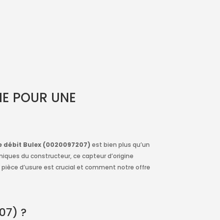
200.89€.
155.00€.
INE POUR UNE
e débit Bulex (0020097207)
est bien plus qu’un
iques du constructeur, ce capteur d’origine
e pièce d’usure est crucial et comment notre offre
07) ?