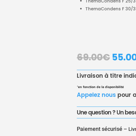
ThemaCondens F 25/30
ThemaCondens F 30/35
LE
69.00
€
55.0
PRIX
INITI
ÉTAIT
Livraison à titre ind
69.0
*en fonction de la disponibilité
Appelez nous
pour a
Une question ? Un beso
Paiement sécurisé –
Liv