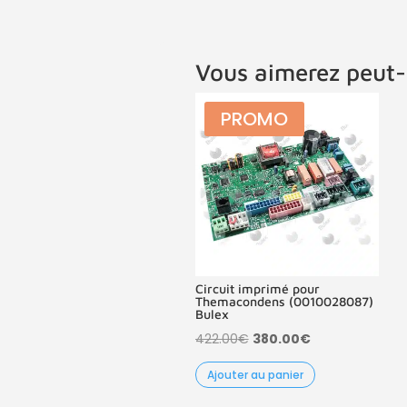
Vous aimerez peut-
PROMO
Circuit imprimé pour
Themacondens (0010028087)
Bulex
Le
Le
422.00
€
380.00
€
prix
prix
Ajouter au panier
initial
actuel