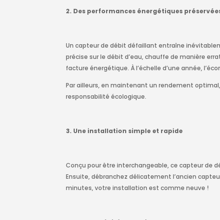
2. Des performances énergétiques préservée
Un capteur de débit défaillant entraîne inévitabl
précise sur le débit d’eau, chauffe de manière err
facture énergétique. À l’échelle d’une année, l’éc
Par ailleurs, en maintenant un rendement optimal,
responsabilité écologique.
3. Une installation simple et rapide
Conçu pour être interchangeable, ce capteur de débi
Ensuite, débranchez délicatement l’ancien capteur
minutes, votre installation est comme neuve !