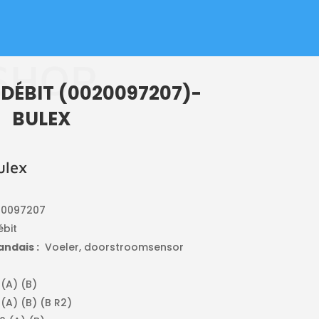
SHOP
DÉBIT (0020097207)-
BULEX
ulex
20097207
bit
ndais :
Voeler, doorstroomsensor
(A) (B)
A) (B) (B R2)