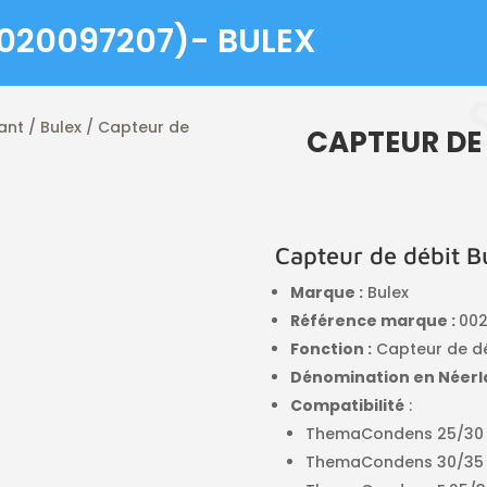
0020097207)- BULEX
ant / Bulex
/ Capteur de
CAPTEUR DE 
Capteur de débit B
Marque :
Bulex
Référence
marque :
00
Fonction :
Capteur de dé
Dénomination en Néerla
Compatibilité
:
ThemaCondens 25/30 
ThemaCondens 30/35 (