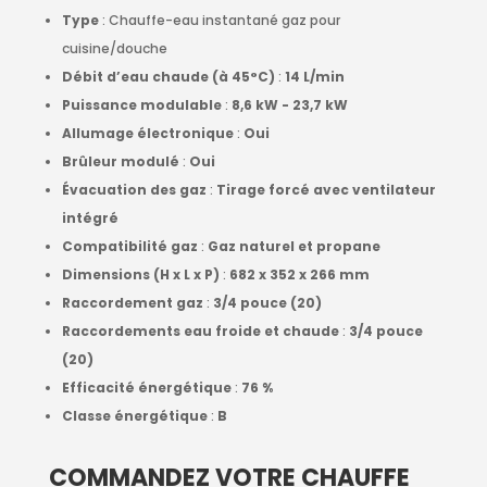
Type
: Chauffe-eau instantané gaz pour
cuisine/douche
Débit d’eau chaude (à 45°C)
:
14 L/min
Puissance modulable
:
8,6 kW - 23,7 kW
Allumage électronique
:
Oui
Brûleur modulé
:
Oui
Évacuation des gaz
:
Tirage forcé avec ventilateur
intégré
Compatibilité gaz
:
Gaz naturel et propane
Dimensions (H x L x P)
:
682 x 352 x 266 mm
Raccordement gaz
:
3/4 pouce (20)
Raccordements eau froide et chaude
:
3/4 pouce
(20)
Efficacité énergétique
:
76 %
Classe énergétique
:
B
COMMANDEZ VOTRE CHAUFFE