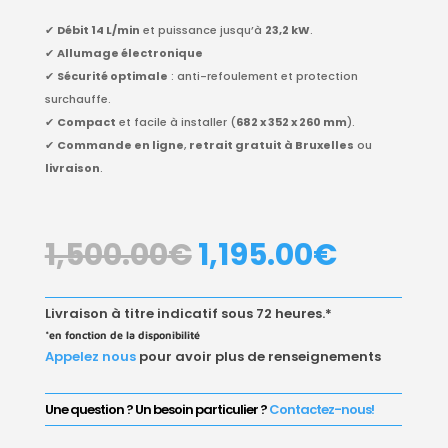
✔
Débit 14 L/min
et puissance jusqu’à
23,2 kW
.
✔
Allumage électronique
✔
Sécurité optimale
: anti-refoulement et protection
surchauffe.
✔
Compact
et facile à installer (
682 x 352 x 260 mm
).
✔
Commande en ligne
,
retrait gratuit à Bruxelles
ou
livraison
.
LE
LE
1,500.00
€
1,195.00
€
PRIX
PRIX
INITIAL
ACTUE
ÉTAIT :
EST :
Livraison à titre indicatif sous 72 heures.*
1,500.00€.
1,195.0
*en fonction de la disponibilité
Appelez nous
pour avoir plus de renseignements
Une question ? Un besoin particulier ?
Contactez-nous!