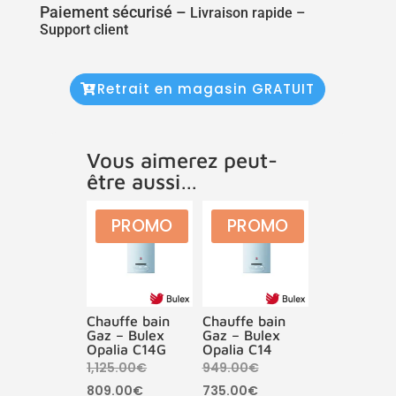
Paiement sécurisé –
Livraison rapide –
Support client
Retrait en magasin GRATUIT
Vous aimerez peut-
être aussi…
PROMO
PROMO
Chauffe bain
Chauffe bain
Gaz – Bulex
Gaz – Bulex
Opalia C14G
Opalia C14
Le
Le
1,125.00
€
949.00
€
Le
prix
Le
prix
809.00
€
735.00
€