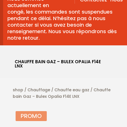
actuellement en
congé, les commandes sont suspendues
pendant ce délai. N’hésitez pas à nous
contacter si vous avez besoin de
renseignement. Nous vous répondrons dès
notre retour.
CHAUFFE BAIN GAZ – BULEX OPALIA F14E
LNX
shop
/
Chauffage
/
Chauffe eau gaz
/ Chauffe
bain Gaz – Bulex Opalia F14E LNX
PROMO