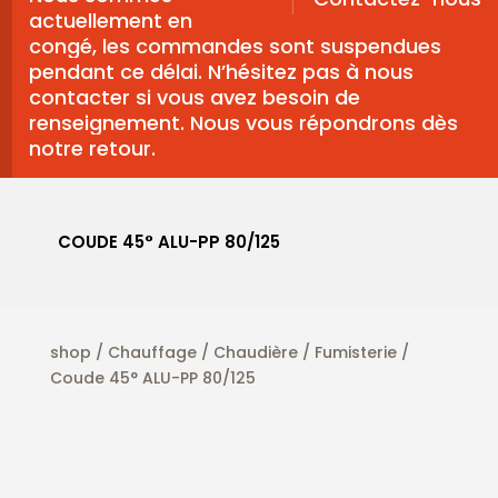
actuellement en
congé, les commandes sont suspendues
pendant ce délai. N’hésitez pas à nous
contacter si vous avez besoin de
renseignement. Nous vous répondrons dès
notre retour.
COUDE 45° ALU-PP 80/125
shop
/
Chauffage
/
Chaudière
/
Fumisterie
/
Coude 45° ALU-PP 80/125