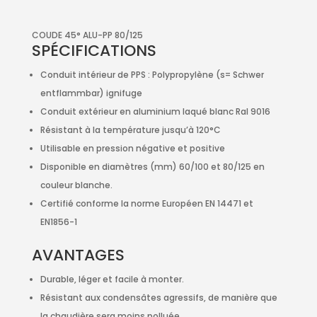
COUDE 45° ALU-PP 80/125
SPÉCIFICATIONS
Conduit intérieur de PPS : Polypropylène (s= Schwer
entflammbar) ignifuge
Conduit extérieur en aluminium laqué blanc Ral 9016
Résistant à la température jusqu’à 120°C
Utilisable en pression négative et positive
Disponible en diamètres (mm) 60/100 et 80/125 en
couleur blanche.
Certifié conforme la norme Européen EN 14471 et
EN1856-1
AVANTAGES
Durable, léger et facile à monter.
Résistant aux condensâtes agressifs, de manière que
la chaudière sera moins polluée