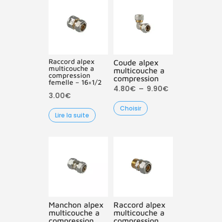
Raccord alpex
Coude alpex
multicouche a
multicouche a
compression
compression
femelle – 16×1/2
Plage
4.80
€
–
9.90
€
3.00
€
de
Choisir
prix :
Lire la suite
4.80€
à
9.90€
Manchon alpex
Raccord alpex
multicouche a
multicouche a
compression
compression