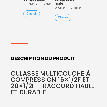
male
Plage
3.50
€
–
15.90
€
Plage
2.50
€
–
7.00
€
de
Choisir
de
prix :
Choisir
prix :
3.50€
2.50€
à
à
15.90€
7.00€
DESCRIPTION DU PRODUIT
CULASSE MULTICOUCHE À
COMPRESSION 16×1/2F ET
20×1/2F – RACCORD FIABLE
ET DURABLE