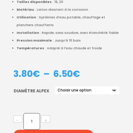
Tailles disponibles
: 16, 20
Matériau
: Laiton résistant à la corrosion
Utilisation
: Systèmes d’eau potable, chauffage et
planchers chauffants
Installation
: Rapide, sans soudure, avec étanchéité fiable
Pression maximale
: Jusqu’à 10 bars
Températures
: Adapté à l’eau chaude et froide
PLAGE
3.80
€
–
6.50
€
DE
PRIX :
DIAMÈTRE ALPEX
3.80€
À
6.50€
QUANTITÉ
-
+
DE
CULASSE