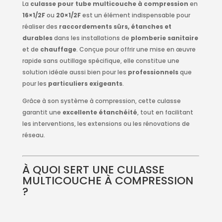
La
culasse pour tube multicouche à compression
en
16×1/2F
ou
20×1/2F
est un élément indispensable pour
réaliser des
raccordements sûrs, étanches et
durables
dans les installations de
plomberie sanitaire
et de
chauffage
. Conçue pour offrir une mise en œuvre
rapide sans outillage spécifique, elle constitue une
solution idéale aussi bien pour les
professionnels
que
pour les
particuliers exigeants
.
Grâce à son système à compression, cette culasse
garantit une
excellente étanchéité
, tout en facilitant
les interventions, les extensions ou les rénovations de
réseau.
À QUOI SERT UNE CULASSE
MULTICOUCHE À COMPRESSION
?