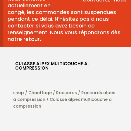
actuellement en
congé, les commandes sont suspendues
pendant ce délai. N’hésitez pas à nous
contacter si vous avez besoin de
renseignement. Nous vous répondrons dès
notre retour.
CULASSE ALPEX MULTICOUCHE A
COMPRESSION
shop
/
Chauffage
/
Raccords
/
Raccords alpex
a compression
/ Culasse alpex multicouche a
compression