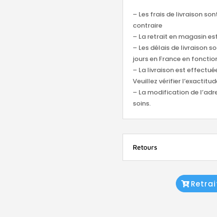
– Les frais de livraison so
contraire
– La retrait en magasin est
– Les délais de livraison s
jours en France en fonction
– La livraison est effectu
Veuillez vérifier l’exacti
– La modification de l’adr
soins.
Retours
Retra