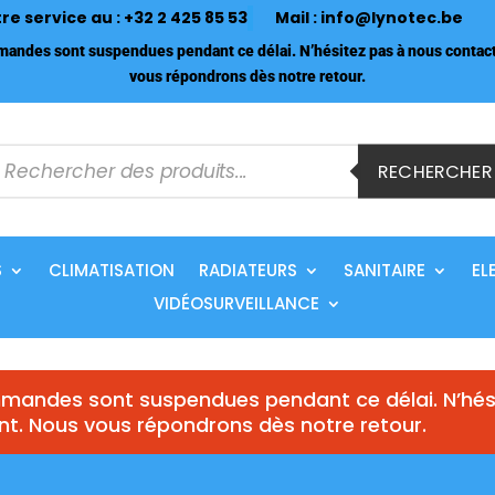
tre service au :
+32 2 425 85 53
Mail :
info@lynotec.be
ndes sont suspendues pendant ce délai. N’hésitez pas à nous contact
vous répondrons dès notre retour.
echerche
e
RECHERCHER
roduits
S
CLIMATISATION
RADIATEURS
SANITAIRE
EL
VIDÉOSURVEILLANCE
andes sont suspendues pendant ce délai. N’hés
nt. Nous vous répondrons dès notre retour.