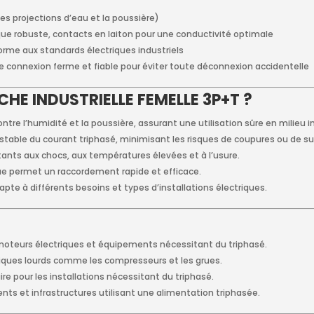
les projections d’eau et la poussière)
ue robuste, contacts en laiton pour une conductivité optimale
forme aux standards électriques industriels
e connexion ferme et fiable pour éviter toute déconnexion accidentelle
HE INDUSTRIELLE FEMELLE 3P+T ?
ntre l’humidité et la poussière, assurant une utilisation sûre en milieu in
stable du courant triphasé, minimisant les risques de coupures ou de su
ants aux chocs, aux températures élevées et à l’usure.
e permet un raccordement rapide et efficace.
dapte à différents besoins et types d’installations électriques.
moteurs électriques et équipements nécessitant du triphasé.
iques lourds comme les compresseurs et les grues.
re pour les installations nécessitant du triphasé.
nts et infrastructures utilisant une alimentation triphasée.