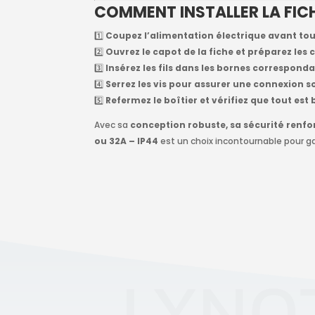
COMMENT INSTALLER LA FICH
1️⃣
Coupez l’alimentation électrique avant to
2️⃣
Ouvrez le capot de la fiche et préparez les 
3️⃣
Insérez les fils dans les bornes corresponda
4️⃣
Serrez les vis pour assurer une connexion so
5️⃣
Refermez le boîtier et vérifiez que tout est
Avec sa
conception robuste, sa sécurité renfor
ou 32A – IP44
est un choix incontournable pour ga
LYNO