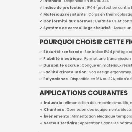
✔
Intensité
: Disponible en 16A ou 32A
✔
Indice de protection
: IP44 (protection contre 
✔
Matériaux résistants
: Corps en thermoplastiq
✔
Conformité aux normes
: Certifiée CE et con
✔
Système de verrouillage sécurisé
: Assure un
POURQUOI CHOISIR CETTE FIC
✅
Sécurité renforcée
: Son indice IP44 protège co
✅
Fiabilité électrique
: Permet une transmission 
✅
Durabilité accrue
: Conçue en matériaux résist
✅
Facilité d’installation
: Son design ergonomiqu
✅
Polyvalence
: Disponible en 16A ou 32A, elle s’a
APPLICATIONS COURANTES
🔹
Industrie
: Alimentation des machines-outils, 
🔹
Chantiers
: Connexion des équipements électr
🔹
Événements
: Alimentation électrique temporai
🔹
Secteur tertiaire
: Applications dans les bâtime