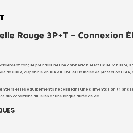
IT
melle Rouge 3P+T – Connexion Él
écialement conçue pour assurer une
connexion électrique robuste, st
nale de
380V
, disponible en
16A ou 32A
, et un indice de protection
IP44
,
 chantiers et les équipements nécessitant une alimentation triphas
e aux conditions difficiles et une longue durée de vie.
QUES