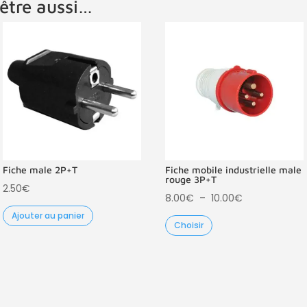
être aussi…
Fiche male 2P+T
Fiche mobile industrielle male
rouge 3P+T
2.50
€
Plage
8.00
€
–
10.00
€
de
Ajouter au panier
Choisir
prix :
8.00€
à
10.00€