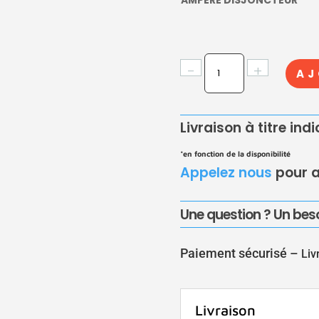
AMPÈRE DISJONCTEUR
QUANTITÉ
-
+
AJ
DE
FICHE
INDUSTRIELLE
Livraison à titre ind
FEMELLE
ROUGE
*en fonction de la disponibilité
3P+T
Appelez nous
pour a
Une question ? Un beso
Paiement sécurisé –
Liv
Livraison