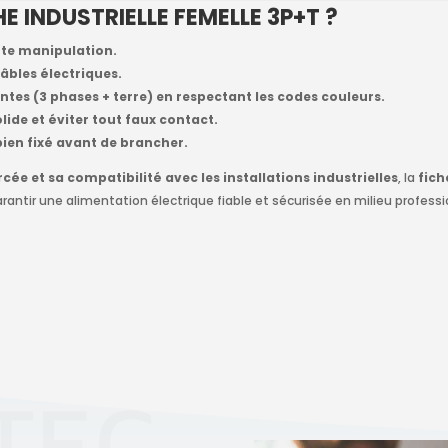
E INDUSTRIELLE FEMELLE 3P+T ?
ute manipulation.
câbles électriques.
ntes (3 phases + terre) en respectant les codes couleurs.
lide et éviter tout faux contact.
 bien fixé avant de brancher.
cée et sa compatibilité avec les installations industrielles
, la
fich
rantir une alimentation électrique fiable et sécurisée en milieu professi
TEC