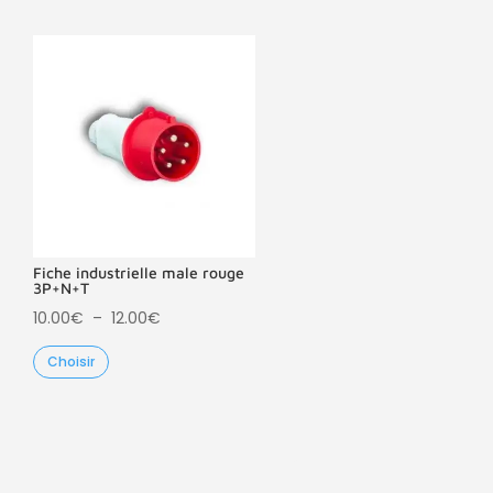
Fiche industrielle male rouge
3P+N+T
Plage
10.00
€
–
12.00
€
de
Choisir
prix :
10.00€
à
12.00€