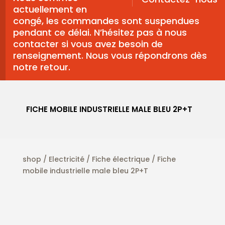
actuellement en
congé, les commandes sont suspendues
pendant ce délai. N’hésitez pas à nous
contacter si vous avez besoin de
renseignement. Nous vous répondrons dès
notre retour.
FICHE MOBILE INDUSTRIELLE MALE BLEU 2P+T
shop
/
Electricité
/
Fiche électrique
/ Fiche
mobile industrielle male bleu 2P+T