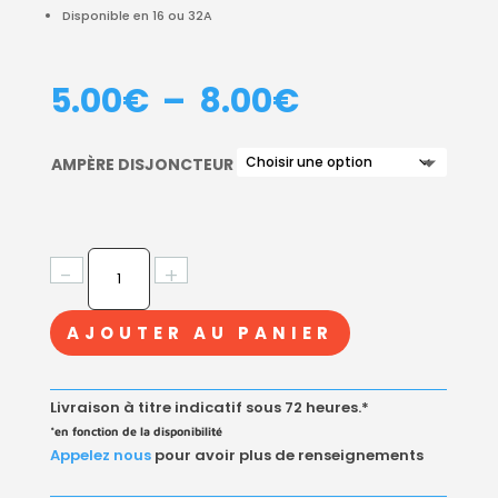
Disponible en 16 ou 32A
PLAGE
5.00
€
–
8.00
€
DE
PRIX :
AMPÈRE DISJONCTEUR
5.00€
À
8.00€
QUANTITÉ
-
+
DE
FICHE
AJOUTER AU PANIER
MOBILE
INDUSTRIELLE
MALE
Livraison à titre indicatif sous 72 heures.*
BLEU
*en fonction de la disponibilité
2P+T
Appelez nous
pour avoir plus de renseignements