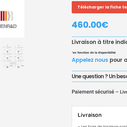
Télécharger la fiche t
460.00
€
Livraison à titre ind
*en fonction de la disponibilité
Appelez nous
pour a
Une question ? Un beso
Paiement sécurisé –
Liv
Livraison
– Les frais de livraison so