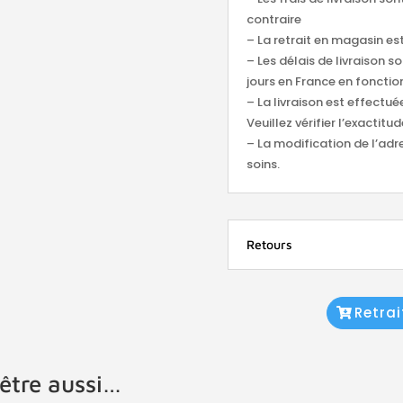
contraire
– La retrait en magasin est
– Les délais de livraison s
jours en France en fonction
– La livraison est effectu
Veuillez vérifier l’exacti
– La modification de l’adr
soins.
Retours
Retra
être aussi…