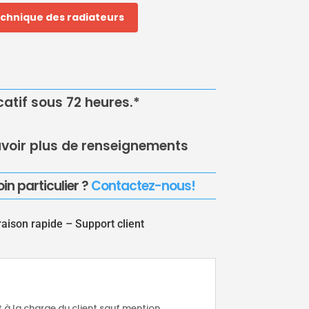
echnique des radiateurs
icatif sous 72 heures.*
voir plus de renseignements
in particulier ?
Contactez-nous!
raison rapide –
Support client
nt à la charge du client sauf mention