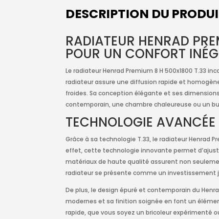
DESCRIPTION DU PRODU
RADIATEUR HENRAD PREM
POUR UN CONFORT INÉG
Le radiateur Henrad Premium 8 H 500x1800 T.33 inc
radiateur assure une diffusion rapide et homogène
froides. Sa conception élégante et ses dimension
contemporain, une chambre chaleureuse ou un b
TECHNOLOGIE AVANCÉE E
Grâce à sa technologie T.33, le radiateur Henrad 
effet, cette technologie innovante permet d’ajuste
matériaux de haute qualité assurent non seulement
radiateur se présente comme un investissement ju
De plus, le design épuré et contemporain du Henrad
modernes et sa finition soignée en font un élément 
rapide, que vous soyez un bricoleur expérimenté o