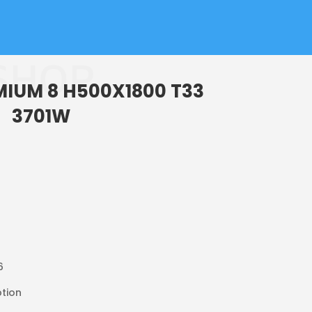
SHOP
IUM 8 H500X1800 T33
3701W
6
tion