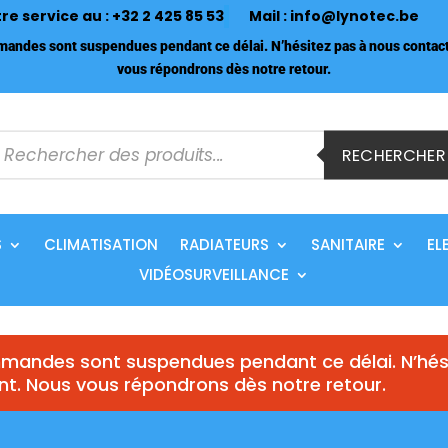
tre service au :
+32 2 425 85 53
Mail :
info@lynotec.be
ndes sont suspendues pendant ce délai. N’hésitez pas à nous contact
vous répondrons dès notre retour.
echerche
e
RECHERCHER
roduits
S
CLIMATISATION
RADIATEURS
SANITAIRE
EL
VIDÉOSURVEILLANCE
andes sont suspendues pendant ce délai. N’hés
nt. Nous vous répondrons dès notre retour.