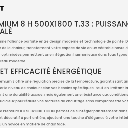
IT
IUM 8 H 500X1800 T.33 : PUISSA
ALÉ
arne l’alliance parfaite entre design moderne et technologie de pointe.
 de la chaleur, transformant votre espace de vie en un véritable havre 
s optimisées permettent une intégration harmonieuse dans tous types d’
ureau moderne.
T EFFICACITÉ ÉNERGÉTIQUE
Premium 8 offre une régulation précise de la température, garantissant 
r le niveau de chaleur selon vos besoins spécifiques, tout en limitant l
 une durabilité accrue, mais également une résistance aux conditions c
dicieux pour réduire vos factures de chauffage sans compromettre vot
 Premium 8 H 500x1800 T.33 lui permet de s’intégrer parfaitement dans di
décoratif à part entière, ajoutant une touche d’élégance à votre intérieu
u un novice en matière de chauffage.