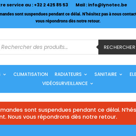
tre service au :
+32 2 425 85 53
Mail :
info@lynotec.be
ndes sont suspendues pendant ce délai. N’hésitez pas à nous contact
vous répondrons dès notre retour.
echerche
e
RECHERCHER
roduits
S
CLIMATISATION
RADIATEURS
SANITAIRE
EL
VIDÉOSURVEILLANCE
andes sont suspendues pendant ce délai. N’hés
nt. Nous vous répondrons dès notre retour.