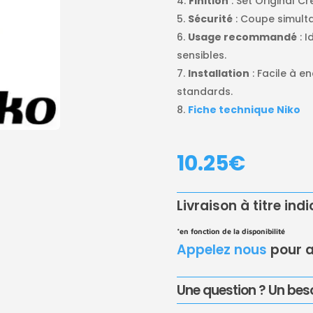
Finition
: Set Original C
Sécurité
: Coupe simulta
Usage recommandé
: 
sensibles.
Installation
: Facile à 
standards.
Fiche technique Niko
10.25
€
Livraison à titre ind
*en fonction de la disponibilité
Appelez nous
pour a
Une question ? Un beso