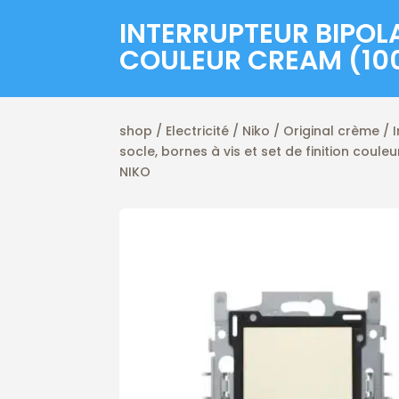
INTERRUPTEUR BIPOLAI
COULEUR CREAM (10
shop
/
Electricité
/
Niko
/
Original crème
/ I
socle, bornes à vis et set de finition coul
NIKO