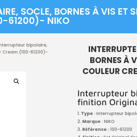
RE, SOCLE, BORNES À VIS ET S
0-61200)- NIKO
nterrupteur bipolaire,
INTERRUPTE
eur Cream (100-61200)-
BORNES À VI
COULEUR CRE
Interrupteur b
finition Origi
Type
: Interrupteur bipol
Marque
: NIKO
Référence :
100-61200