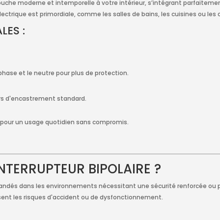
ouche moderne et intemporelle à votre intérieur, s’intégrant parfaiteme
électrique est primordiale, comme les salles de bains, les cuisines ou les 
LES :
.
 phase et le neutre pour plus de protection.
ers d'encastrement standard.
ue pour un usage quotidien sans compromis.
NTERRUPTEUR BIPOLAIRE ?
andés dans les environnements nécessitant une sécurité renforcée ou p
uisent les risques d'accident ou de dysfonctionnement.