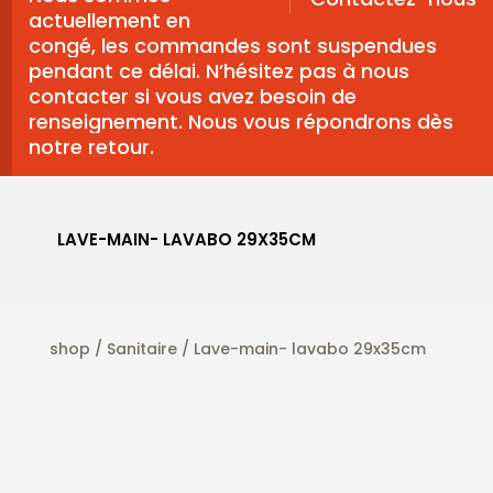
actuellement en
congé, les commandes sont suspendues
pendant ce délai. N’hésitez pas à nous
contacter si vous avez besoin de
renseignement. Nous vous répondrons dès
notre retour.
LAVE-MAIN- LAVABO 29X35CM
shop
/
Sanitaire
/ Lave-main- lavabo 29x35cm