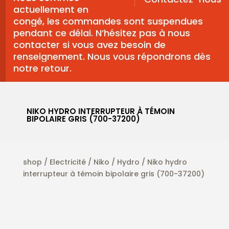
actuellement en
congé, les commandes sont suspendues
pendant ce délai. N’hésitez pas à nous
contacter si vous avez besoin de
renseignement. Nous vous répondrons dès
notre retour.
NIKO HYDRO INTERRUPTEUR À TÉMOIN
BIPOLAIRE GRIS (700-37200)
shop
/
Electricité
/
Niko
/
Hydro
/ Niko hydro
interrupteur à témoin bipolaire gris (700-37200)