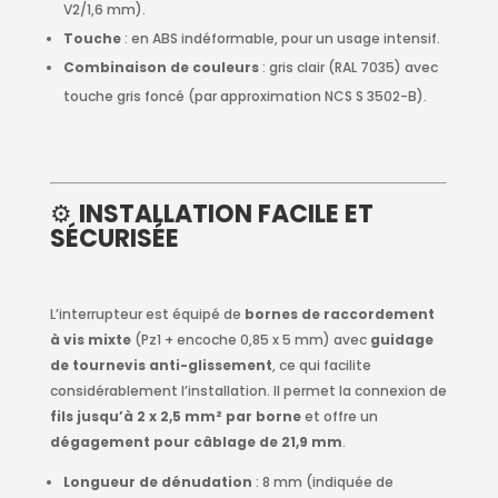
V2/1,6 mm).
Touche
: en ABS indéformable, pour un usage intensif.
Combinaison de couleurs
: gris clair (RAL 7035) avec
touche gris foncé (par approximation NCS S 3502-B).
⚙️
INSTALLATION FACILE ET
SÉCURISÉE
L’interrupteur est équipé de
bornes de raccordement
à vis mixte
(Pz1 + encoche 0,85 x 5 mm) avec
guidage
de tournevis anti-glissement
, ce qui facilite
considérablement l’installation. Il permet la connexion de
fils jusqu’à 2 x 2,5 mm² par borne
et offre un
dégagement pour câblage de 21,9 mm
.
Longueur de dénudation
: 8 mm (indiquée de