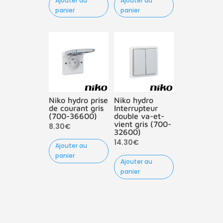
Ajouter au
Ajouter au
panier
panier
Niko hydro prise
Niko hydro
de courant gris
Interrupteur
(700-36600)
double va-et-
vient gris (700-
8.30
€
32600)
14.30
€
Ajouter au
panier
Ajouter au
panier