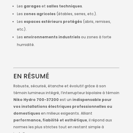
Les
garages
et
salles techniques
.
Les
zones agricoles
(étables, serres, etc.).
Les
espaces extérieurs protégés
(abris, remises,
etc.).
Les
environnements industriels
ou zones à forte
humidité.
EN RÉSUMÉ
Robuste, sécurisé, étanche et évolutif grâce à son
témoin lumineux intégré, l’interrupteur bipolaire à témoin
Niko Hydro 700-37200
est un
indispensable pour
vos installations électriques professionnelles ou
domestiques
en milieux exigeants. Alliant
performance, fiabilité et esthétique
, il répond aux
normes les plus strictes tout en restant simple à