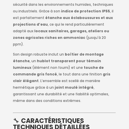
sécurité dans les environnements humides, techniques
ou industriels. Grâce à son
indice de protection IP55
, il
est parfaitement
étanche aux éclaboussures et aux
projections d’eau
, ce qui le rend particulièrement
adapté aux
locaux sanitaires, garages, ateliers ou
zones agricoles riches en ammoniac
(jusqu'à 20
ppm).
Son design robuste inclut un
boîtier de montage
étanche
, un
hublot transparent pour témoin
lumineux
(élément non fourni) et une
touche de
commande gris foncé
, le tout dans une finition
gris
clair élégant
. L’ensemble est scellé de manière
hermétique grâce à un
joint moulé intégré
,
garantissant une durabilité et une fiabilité optimales,
même dans des conditions extrêmes.
🔧
CARACTÉRISTIQUES
TECHNIQUES DÉTAILLÉES