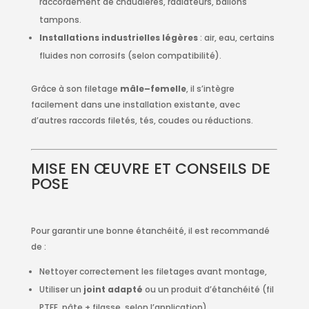
raccordement de chaudières, radiateurs, ballons
tampons.
Installations industrielles légères
: air, eau, certains
fluides non corrosifs (selon compatibilité).
Grâce à son filetage
mâle–femelle
, il s’intègre
facilement dans une installation existante, avec
d’autres raccords filetés, tés, coudes ou réductions.
MISE EN ŒUVRE ET CONSEILS DE
POSE
Pour garantir une bonne étanchéité, il est recommandé
de :
Nettoyer correctement les filetages avant montage,
Utiliser un
joint adapté
ou un produit d’étanchéité (fil
PTFE, pâte + filasse, selon l’application),