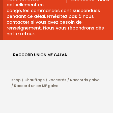
actuellement en
congé, les commandes sont suspendues
pendant ce délai. N’hésitez pas à nous
contacter si vous avez besoin de
renseignement. Nous vous répondrons dès
notre retour.
RACCORD UNION MF GALVA
shop
/
Chauffage
/
Raccords
/
Raccords galva
/ Raccord union MF galva