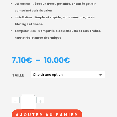
Utilisation :
Réseaux d’eau potable, chauffage, air
comprimé ou irrigation
Installation :
Simple et rapide, sans soudure, avec
filetage étanche
Températures :
Compatible eau chaude et eau froide,
haute résistance thermique
PLAGE
7.10
€
–
10.00
€
DE
PRIX :
TAILLE
7.10€
À
10.00€
QUANTITÉ
-
+
DE
RACCORD
AJOUTER AU PANIER
UNION