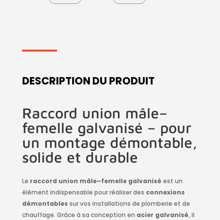
prix :
prix :
3.75€
2.85€
à
à
5.75€
8.60€
DESCRIPTION DU PRODUIT
Raccord union mâle–
femelle galvanisé – pour
un montage démontable,
solide et durable
Le
raccord union mâle–femelle galvanisé
est un
élément indispensable pour réaliser des
connexions
démontables
sur vos installations de plomberie et de
chauffage. Grâce à sa conception en
acier galvanisé
, il