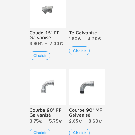
Coude 45° FF
Té Galvanisé
Galvanisé
Plage
1.80
€
–
4.20
€
Plage
3.90
€
–
7.00
€
de
Choisir
de
prix :
Choisir
prix :
1.80€
3.90€
à
à
4.20€
7.00€
Courbe 90° FF
Courbe 90° MF
Galvanisé
Galvanisé
Plage
Plage
3.75
€
–
5.75
€
2.85
€
–
8.60
€
de
de
Choisir
Choisir