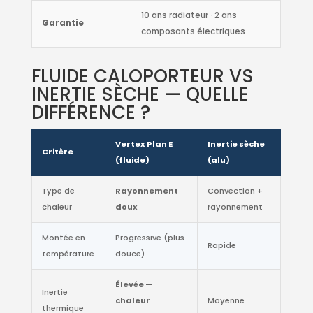
10 ans radiateur · 2 ans
Garantie
composants électriques
FLUIDE CALOPORTEUR VS
INERTIE SÈCHE — QUELLE
DIFFÉRENCE ?
Vertex Plan E
Inertie sèche
Critère
(fluide)
(alu)
Type de
Rayonnement
Convection +
chaleur
doux
rayonnement
Montée en
Progressive (plus
Rapide
température
douce)
Élevée —
Inertie
chaleur
Moyenne
thermique