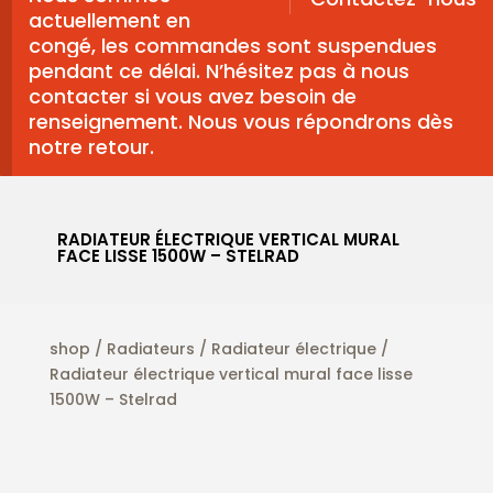
actuellement en
congé, les commandes sont suspendues
pendant ce délai. N’hésitez pas à nous
contacter si vous avez besoin de
renseignement. Nous vous répondrons dès
notre retour.
RADIATEUR ÉLECTRIQUE VERTICAL MURAL
FACE LISSE 1500W – STELRAD
shop
/
Radiateurs
/
Radiateur électrique
/
Radiateur électrique vertical mural face lisse
1500W – Stelrad