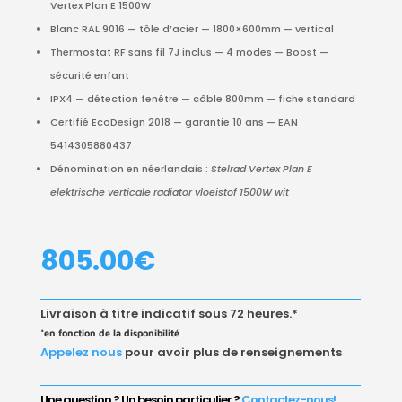
Vertex Plan E 1500W
Blanc RAL 9016 — tôle d’acier — 1800×600mm — vertical
Thermostat RF sans fil 7J inclus — 4 modes — Boost —
sécurité enfant
IPX4 — détection fenêtre — câble 800mm — fiche standard
Certifié EcoDesign 2018 — garantie 10 ans — EAN
5414305880437
Dénomination en néerlandais :
Stelrad Vertex Plan E
elektrische verticale radiator vloeistof 1500W wit
805.00
€
Livraison à titre indicatif sous 72 heures.*
*en fonction de la disponibilité
Appelez nous
pour avoir plus de renseignements
Une question ? Un besoin particulier ?
Contactez-nous!