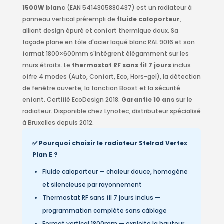
1500W blanc
(EAN 5414305880437) est un radiateur à
panneau vertical prérempli de
fluide caloporteur
,
alliant design épuré et confort thermique doux. Sa
façade plane en tôle d'acier laqué blanc RAL 9016 et son
format 1800×600mm s'intègrent élégamment sur les
murs étroits. Le
thermostat RF sans fil 7 jours
inclus
offre 4 modes (Auto, Confort, Eco, Hors-gel), la détection
de fenêtre ouverte, la fonction Boost et la sécurité
enfant. Certifié EcoDesign 2018.
Garantie 10 ans
sur le
radiateur. Disponible chez Lynotec, distributeur spécialisé
à Bruxelles depuis 2012.
✅ Pourquoi choisir le radiateur Stelrad Vertex
Plan E ?
Fluide caloporteur — chaleur douce, homogène
et silencieuse par rayonnement
Thermostat RF sans fil 7 jours inclus —
programmation complète sans câblage
Format vertical 1800mm — exploite la hauteur