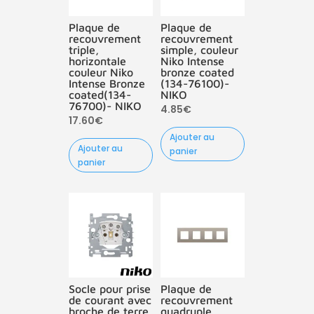
Plaque de
Plaque de
recouvrement
recouvrement
triple,
simple, couleur
horizontale
Niko Intense
couleur Niko
bronze coated
Intense Bronze
(134-76100)-
coated(134-
NIKO
76700)- NIKO
4.85
€
17.60
€
Ajouter au
Ajouter au
panier
panier
Socle pour prise
Plaque de
de courant avec
recouvrement
broche de terre
quadruple,