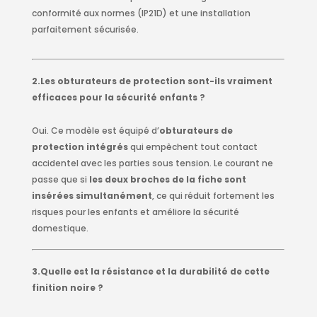
conformité aux normes (IP21D) et une installation
parfaitement sécurisée.
2.Les obturateurs de protection sont-ils vraiment
efficaces pour la sécurité enfants ?
Oui. Ce modèle est équipé d’
obturateurs de
protection intégrés
qui empêchent tout contact
accidentel avec les parties sous tension. Le courant ne
passe que si
les deux broches de la fiche sont
insérées simultanément
, ce qui réduit fortement les
risques pour les enfants et améliore la sécurité
domestique.
3.Quelle est la résistance et la durabilité de cette
finition noire ?