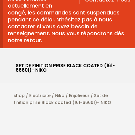
actuellement en
congé, les commandes sont suspendues
pendant ce délai. N’hésitez pas à nous
contacter si vous avez besoin de
renseignement. Nous vous répondrons dès
notre retour.
SET DE FINITION PRISE BLACK COATED (161-
66601)- NIKO
shop
/
Electricité
/
Niko
/
Enjoliveur
/ Set de
finition prise Black coated (161-66601)- NIKO