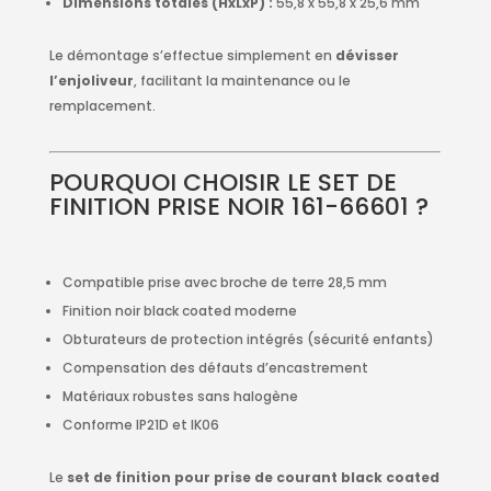
Dimensions totales (HxLxP) :
55,8 x 55,8 x 25,6 mm
Le démontage s’effectue simplement en
dévisser
l’enjoliveur
, facilitant la maintenance ou le
remplacement.
POURQUOI CHOISIR LE SET DE
FINITION PRISE NOIR 161-66601 ?
Compatible prise avec broche de terre 28,5 mm
Finition noir black coated moderne
Obturateurs de protection intégrés (sécurité enfants)
Compensation des défauts d’encastrement
Matériaux robustes sans halogène
Conforme IP21D et IK06
Le
set de finition pour prise de courant black coated