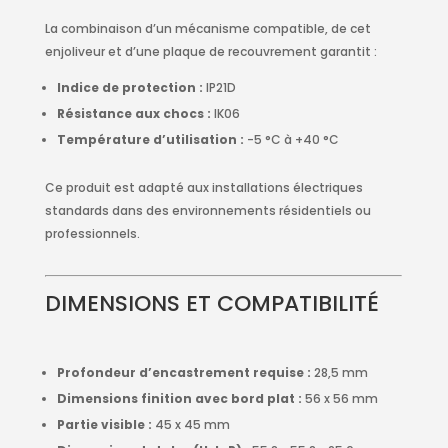
La combinaison d’un mécanisme compatible, de cet
enjoliveur et d’une plaque de recouvrement garantit :
Indice de protection :
IP21D
Résistance aux chocs :
IK06
Température d’utilisation :
-5 °C à +40 °C
Ce produit est adapté aux installations électriques
standards dans des environnements résidentiels ou
professionnels.
DIMENSIONS ET COMPATIBILITÉ
Profondeur d’encastrement requise :
28,5 mm
Dimensions finition avec bord plat :
56 x 56 mm
Partie visible :
45 x 45 mm