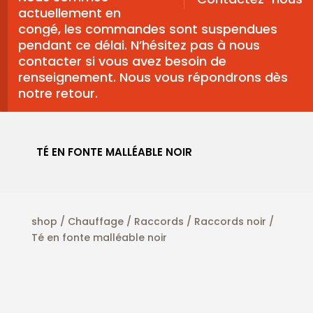
actuellement en
congé, les commandes sont suspendues
pendant ce délai. N’hésitez pas à nous
contacter si vous avez besoin de
renseignement. Nous vous répondrons dès
notre retour.
TÉ EN FONTE MALLÉABLE NOIR
shop
/
Chauffage
/
Raccords
/
Raccords noir
/
Té en fonte malléable noir