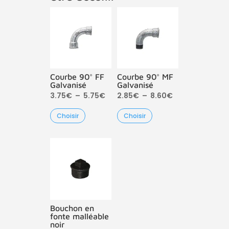
Courbe 90° FF
Courbe 90° MF
Galvanisé
Galvanisé
Plage
Plage
3.75
€
–
5.75
€
2.85
€
–
8.60
€
de
de
Choisir
Choisir
prix :
prix :
3.75€
2.85€
à
à
5.75€
8.60€
Bouchon en
fonte malléable
noir