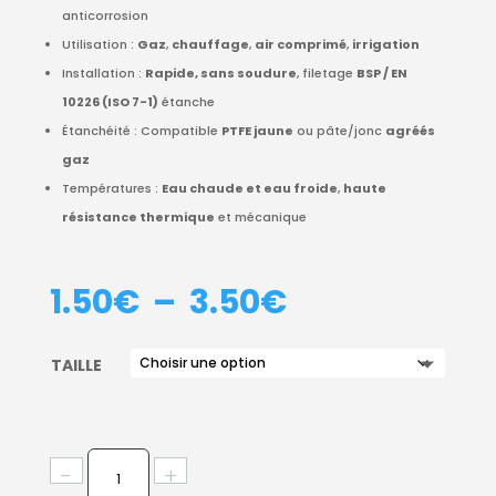
anticorrosion
Utilisation :
Gaz
,
chauffage
,
air comprimé
,
irrigation
Installation :
Rapide, sans soudure
, filetage
BSP / EN
10226 (ISO 7-1)
étanche
Étanchéité : Compatible
PTFE jaune
ou pâte/jonc
agréés
gaz
Températures :
Eau chaude et eau froide
,
haute
résistance thermique
et mécanique
PLAGE
1.50
€
–
3.50
€
DE
PRIX :
TAILLE
1.50€
À
3.50€
QUANTITÉ
-
+
DE