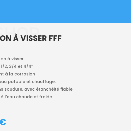
SHOP
TON À VISSER FFF
iton à visser
 1/2, 3/4 et 4/4″
ant à la corrosion
eau potable et chauffage.
ns soudure, avec étanchéité fiable
à l’eau chaude et froide
PLAGE
€
DE