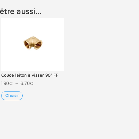
être aussi…
Coude laiton à visser 90° FF
Plage
1.90
€
–
6.70
€
de
Choisir
prix :
1.90€
à
6.70€