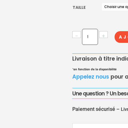
TAILLE
QUANTITÉ
-
+
AJ
DE
TÉ
LAITON
Livraison à titre ind
À
VISSER
*en fonction de la disponibilité
FFF
Appelez nous
pour a
Une question ? Un beso
Paiement sécurisé –
Liv