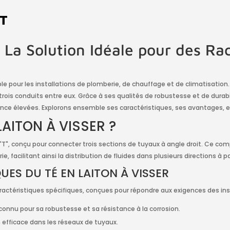
IT
: La Solution Idéale pour des Ra
able pour les installations de plomberie, de chauffage et de climatisatio
rois conduits entre eux. Grâce à ses qualités de robustesse et de durabili
tance élevées. Explorons ensemble ses caractéristiques, ses avantages, e
LAITON À VISSER ?
e "T", conçu pour connecter trois sections de tuyaux à angle droit. Ce c
 facilitant ainsi la distribution de fluides dans plusieurs directions à pa
ES DU TÉ EN LAITON À VISSER
caractéristiques spécifiques, conçues pour répondre aux exigences des in
econnu pour sa robustesse et sa résistance à la corrosion.
 efficace dans les réseaux de tuyaux.