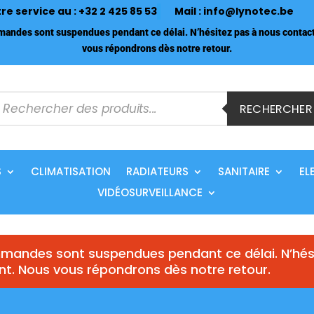
tre service au :
+32 2 425 85 53
Mail :
info@lynotec.be
ndes sont suspendues pendant ce délai. N’hésitez pas à nous contact
vous répondrons dès notre retour.
echerche
e
RECHERCHER
roduits
S
CLIMATISATION
RADIATEURS
SANITAIRE
EL
VIDÉOSURVEILLANCE
andes sont suspendues pendant ce délai. N’hés
nt. Nous vous répondrons dès notre retour.