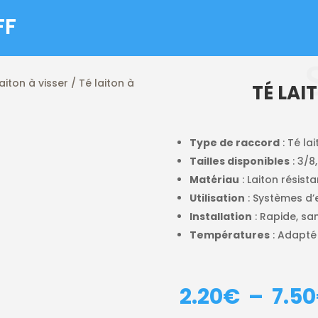
FF
aiton à visser
/ Té laiton à
TÉ LAI
Type de raccord
: Té la
Tailles disponibles
: 3/8,
Matériau
: Laiton résist
Utilisation
: Systèmes d’
Installation
: Rapide, sa
Températures
: Adapté 
2.20
€
–
7.50