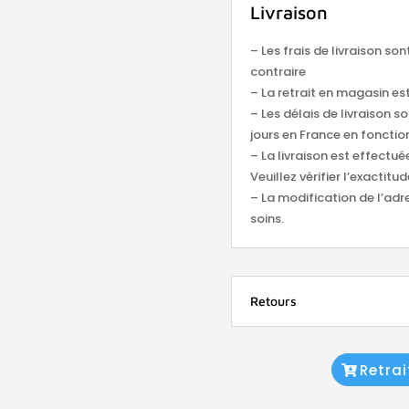
Livraison
– Les frais de livraison so
contraire
– La retrait en magasin est
– Les délais de livraison s
jours en France en fonction
– La livraison est effectu
Veuillez vérifier l’exacti
– La modification de l’adr
soins.
Retours
Retra