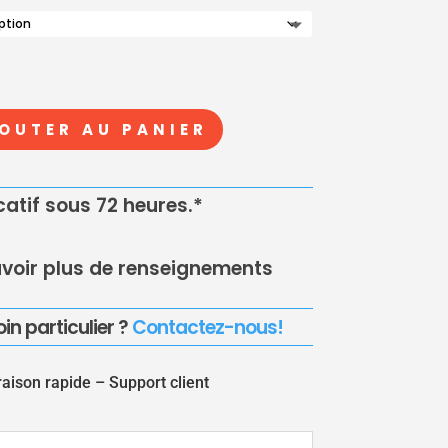
PRIX :
2.20€
À
7.50€
OUTER AU PANIER
icatif sous 72 heures.*
voir plus de renseignements
in particulier ?
Contactez-nous!
raison rapide –
Support client