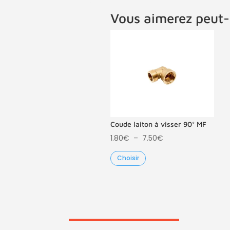
Vous aimerez peut-
Coude laiton à visser 90° MF
Plage
1.80
€
–
7.50
€
de
Choisir
prix :
1.80€
à
7.50€