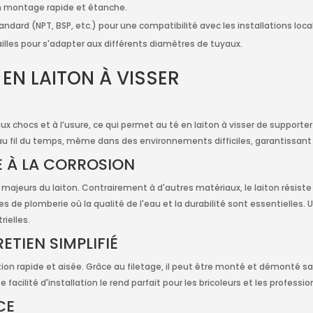
un montage rapide et étanche.
dard (NPT, BSP, etc.) pour une compatibilité avec les installations local
lles pour s'adapter aux différents diamètres de tuyaux.
 EN LAITON À VISSER
aux chocs et à l’usure, ce qui permet au té en laiton à visser de supporte
 fil du temps, même dans des environnements difficiles, garantissant ai
E À LA CORROSION
 majeurs du laiton. Contrairement à d'autres matériaux, le laiton résiste
s de plomberie où la qualité de l'eau et la durabilité sont essentielles
rielles.
ETIEN SIMPLIFIÉ
tion rapide et aisée. Grâce au filetage, il peut être monté et démonté san
cilité d'installation le rend parfait pour les bricoleurs et les professio
CE