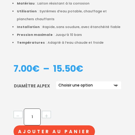
Matériau
: Laiton résistant à la corrosion
Utilisation
: Systèmes d’eau potable, chauffage et
planchers chauffants
Installation
: Rapide, sans soudure, avec étanchéité fiable
Pression maximale
: Jusqu’à 10 bars
Températures
: Adapté à l’eau chaude et froide
PLAGE
7.00
€
–
15.50
€
DE
PRIX :
DIAMÈTRE ALPEX
7.00€
À
15.50€
QUANTITÉ
-
+
DE
TÉ
AJOUTER AU PANIER
MULTICOUCHE