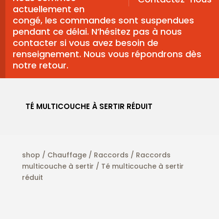
actuellement en
congé, les commandes sont suspendues
pendant ce délai. N’hésitez pas à nous
contacter si vous avez besoin de
renseignement. Nous vous répondrons dès
notre retour.
TÉ MULTICOUCHE À SERTIR RÉDUIT
shop
/
Chauffage
/
Raccords
/
Raccords
multicouche à sertir
/ Té multicouche à sertir
réduit