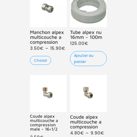
Manchon alpex
Tube alpex nu
multicouche a
16mm – 100m
compression
125.00
€
Plage
3.50
€
–
15.90
€
Ajouter au
de
Choisir
panier
prix :
3.50€
à
15.90€
Coude alpex
Coude alpex
multicouche a
multicouche a
compression
compression
male – 16×1/2
Plage
4.80
€
–
9.90
€