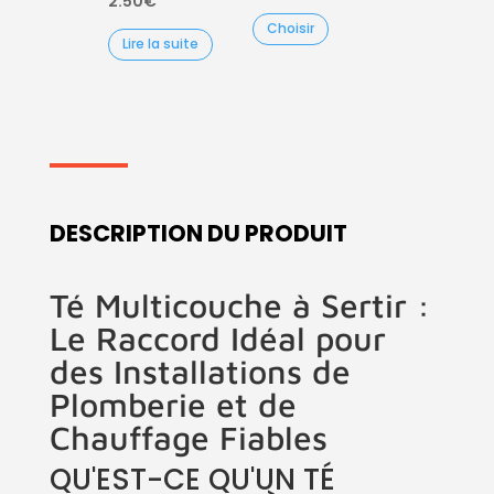
2.50
€
de
Choisir
prix :
Lire la suite
4.80€
à
9.90€
DESCRIPTION DU PRODUIT
Té Multicouche à Sertir :
Le Raccord Idéal pour
des Installations de
Plomberie et de
Chauffage Fiables
QU'EST-CE QU'UN TÉ