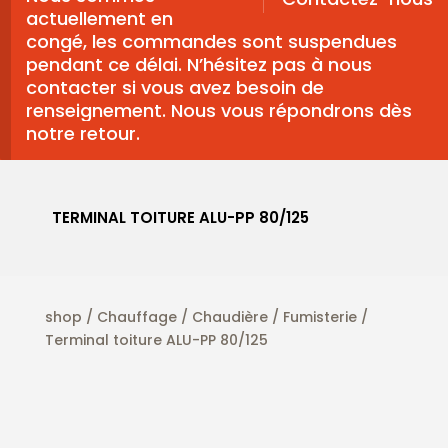
actuellement en
congé, les commandes sont suspendues
pendant ce délai. N’hésitez pas à nous
contacter si vous avez besoin de
renseignement. Nous vous répondrons dès
notre retour.
TERMINAL TOITURE ALU-PP 80/125
shop
/
Chauffage
/
Chaudière
/
Fumisterie
/
Terminal toiture ALU-PP 80/125