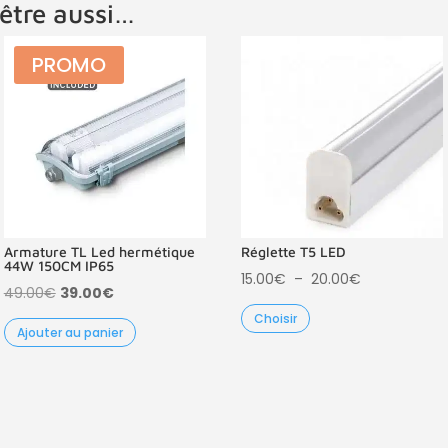
être aussi…
PROMO
Armature TL Led hermétique
Réglette T5 LED
44W 150CM IP65
Plage
15.00
€
–
20.00
€
Le
Le
49.00
€
39.00
€
de
prix
prix
Choisir
prix :
Ajouter au panier
initial
actuel
15.00€
était :
est :
à
49.00€.
39.00€.
20.00€