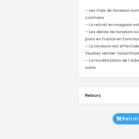
– Les frais de livraison so
contraire
– La retrait en magasin est
– Les délais de livraison s
jours en France en fonction
– La livraison est effectu
Veuillez vérifier l’exacti
– La modification de l’adr
soins.
Retours
Retra