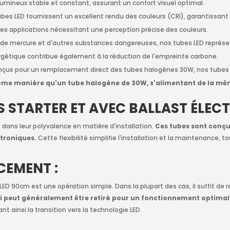
x lumineux stable et constant, assurant un confort visuel optimal.
bes LED fournissent un excellent rendu des couleurs (CRI), garantissant
 les applications nécessitant une perception précise des couleurs.
de mercure et d'autres substances dangereuses, nos tubes LED représe
gétique contribue également à la réduction de l'empreinte carbone.
çus pour un remplacement direct des tubes halogènes 30W, nos tubes L
même manière qu'un tube halogène de 30W, s'alimentant de la mê
STARTER ET AVEC BALLAST ÉLECT
dans leur polyvalence en matière d'installation.
Ces tubes sont conçu
ctroniques.
Cette flexibilité simplifie l'installation et la maintenance, 
CEMENT :
 90cm est une opération simple. Dans la plupart des cas, il suffit de ret
i-ci peut généralement être retiré pour un fonctionnement optimal
nt ainsi la transition vers la technologie LED.