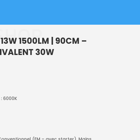
W
SHOP
 13W 1500LM | 90CM –
IVALENT 30W
: 6000K
 Conventionnel (EM – avec starter), Mains