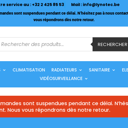
tre service au :
+32 2 425 85 53
Mail :
info@lynotec.be
ndes sont suspendues pendant ce délai. N’hésitez pas à nous contact
vous répondrons dès notre retour.
echerche
e
RECHERCHER
roduits
S
CLIMATISATION
RADIATEURS
SANITAIRE
EL
VIDÉOSURVEILLANCE
andes sont suspendues pendant ce délai. N’hés
nt. Nous vous répondrons dès notre retour.