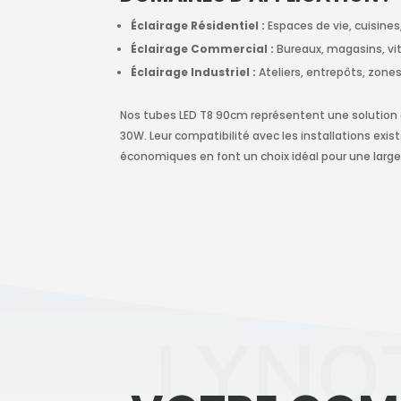
Éclairage Résidentiel :
Espaces de vie, cuisines,
Éclairage Commercial :
Bureaux, magasins, vitr
Éclairage Industriel :
Ateliers, entrepôts, zones
Nos tubes LED T8 90cm représentent une solution
30W. Leur compatibilité avec les installations exi
économiques en font un choix idéal pour une larg
LYNO