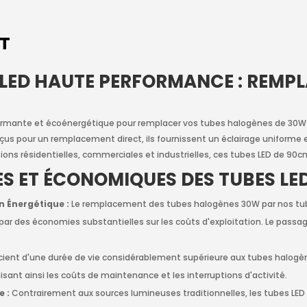
IT
 LED HAUTE PERFORMANCE : REMP
formante et écoénergétique pour remplacer vos tubes halogènes de 30W
s pour un remplacement direct, ils fournissent un éclairage uniforme e
s résidentielles, commerciales et industrielles, ces tubes LED de 90c
 ET ÉCONOMIQUES DES TUBES LED
n Énergétique :
Le remplacement des tubes halogènes 30W par nos tub
par des économies substantielles sur les coûts d'exploitation. Le passag
cient d'une durée de vie considérablement supérieure aux tubes halogèn
ant ainsi les coûts de maintenance et les interruptions d'activité.
e :
Contrairement aux sources lumineuses traditionnelles, les tubes LE