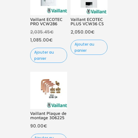
Vaillant ECOTEC
Vaillant ECOTEC
PRO VCW286
PLUS VCW36 CS
Le
2,035.45
€
2,050.00
€
Le
prix
1,085.00
€
Ajouter au
prix
initial
panier
Ajouter au
actuel
était :
panier
est :
2,035.45€.
1,085.00€.
Vaillant Plaque de
montage 306225
90.00
€
Ajouter au