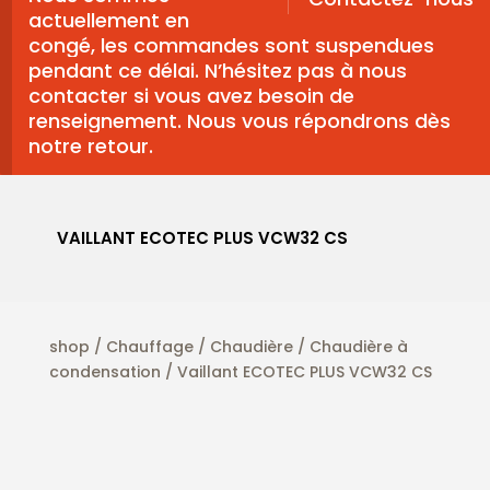
actuellement en
congé, les commandes sont suspendues
pendant ce délai. N’hésitez pas à nous
contacter si vous avez besoin de
renseignement. Nous vous répondrons dès
notre retour.
VAILLANT ECOTEC PLUS VCW32 CS
shop
/
Chauffage
/
Chaudière
/
Chaudière à
condensation
/ Vaillant ECOTEC PLUS VCW32 CS