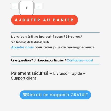
QUANTITÉ
-
+
DE
MANCHON
AJOUTER AU PANIER
RÉDUIT
FM
EN
Livraison à titre indicatif sous 72 heures.*
FONTE
*en fonction de la disponibilité
MALLÉABLE
Appelez nous
pour avoir plus de renseignements
NOIR
Une question ? Un besoin particulier ?
Contactez-nous!
Paiement sécurisé –
Livraison rapide –
Support client
Retrait en magasin GRATUIT