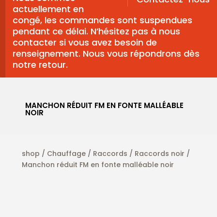
actuellement en
congé, les commandes sont suspendues
pendant ce délai. N’hésitez pas à nous
contacter si vous avez besoin de
renseignement. Nous vous répondrons dès
notre retour.
MANCHON RÉDUIT FM EN FONTE MALLÉABLE
NOIR
shop
/
Chauffage
/
Raccords
/
Raccords noir
/
Manchon réduit FM en fonte malléable noir