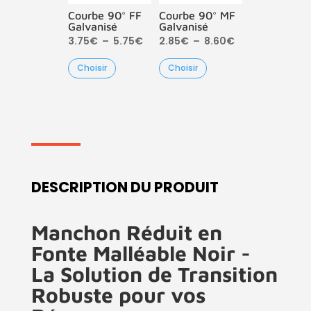
Courbe 90° FF
Courbe 90° MF
Galvanisé
Galvanisé
Plage
Plage
3.75
€
–
5.75
€
2.85
€
–
8.60
€
de
de
Choisir
Choisir
prix :
prix :
3.75€
2.85€
à
à
5.75€
8.60€
DESCRIPTION DU PRODUIT
Manchon Réduit en
Fonte Malléable Noir -
La Solution de Transition
Robuste pour vos