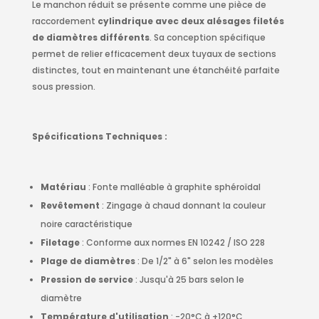
Le manchon réduit se présente comme une pièce de
raccordement
cylindrique avec deux alésages filetés
de diamètres différents
. Sa conception spécifique
permet de relier efficacement deux tuyaux de sections
distinctes, tout en maintenant une étanchéité parfaite
sous pression.
Spécifications Techniques :
Matériau
: Fonte malléable à graphite sphéroïdal
Revêtement
: Zingage à chaud donnant la couleur
noire caractéristique
Filetage
: Conforme aux normes EN 10242 / ISO 228
Plage de diamètres
: De 1/2" à 6" selon les modèles
Pression de service
: Jusqu'à 25 bars selon le
diamètre
Température d'utilisation
: -20°C à +120°C