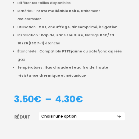
Différentes tailles disponibles
Matériau :
Fonte malléable noire
, traitement
anticorrosion
Utilisation :
Gaz
,
chauffage
,
air comprimé
,
irrigation
Installation :
Rapide, sans soudure
, filetage
BSP / EN
10226 (ISO 7-1)
étanche
Étanchéité : Compatible
PTFE jaune
ou pâte/jonc
agréés
gaz
Températures :
Eau chaude et eau froide
,
haute
résistance thermique
et mécanique
PLAGE
3.50
€
–
4.30
€
DE
PRIX :
RÉDUIT
3.50€
À
4.30€