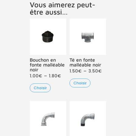
Vous aimerez peut-
être aussi…
Bouchon en
Té en fonte
fonte malléable
malléable noir
noir
Plage
1.50
€
–
3.50
€
Plage
1.00
€
–
1.80
€
de
Choisir
de
prix :
Choisir
prix :
1.50€
1.00€
à
à
3.50€
1.80€