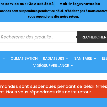
tre service au :
+32 2 425 85 53
Mail :
info@lynotec.be
ndes sont suspendues pendant ce délai. N’hésitez pas à nous contact
vous répondrons dès notre retour.
echerche
e
RECHERCHER
roduits
S
CLIMATISATION
RADIATEURS
SANITAIRE
EL
VIDÉOSURVEILLANCE
andes sont suspendues pendant ce délai. N’hés
nt. Nous vous répondrons dès notre retour.