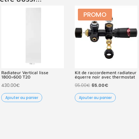
PROMO
Radiateur Vertical lisse
Kit de raccordement radiateur
1800×600 T20
équerre noir avec thermostat
Le
Le
430.00
€
95.00
€
65.00
€
prix
prix
Ajouter au panier
Ajouter au panier
initial
actuel
était :
est :
95.00€.
65.00€.