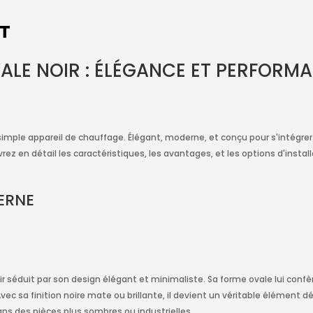
IT
VALE NOIR : ÉLÉGANCE ET PERFOR
un simple appareil de chauffage. Élégant, moderne, et conçu pour s'intég
ouvrez en détail les caractéristiques, les avantages, et les options d'in
ERNE
oir séduit par son design élégant et minimaliste. Sa forme ovale lui confè
vec sa finition noire mate ou brillante, il devient un véritable élément 
ns des pièces plus sombres ou industrielles.