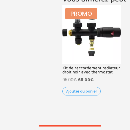
PROMO
Kit de raccordement radiateur
droit noir avec thermostat
Le
Le
95.00
€
65.00
€
prix
prix
Ajouter au panier
initial
actuel
était :
est :
95.00€.
65.00€.