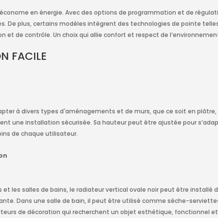
tre économe en énergie. Avec des options de programmation et de régulati
ues. De plus, certains modèles intègrent des technologies de pointe telle
on et de contrôle. Un choix qui allie confort et respect de l’environnemen
N FACILE
apter à divers types d'aménagements et de murs, que ce soit en plâtre, en b
 une installation sécurisée. Sa hauteur peut être ajustée pour s’adapter
ins de chaque utilisateur.
son
et les salles de bains, le radiateur vertical ovale noir peut être install
ante. Dans une salle de bain, il peut être utilisé comme sèche-serviett
ateurs de décoration qui recherchent un objet esthétique, fonctionnel 