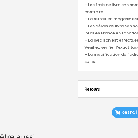
– Les frais de livraison so
contraire
– La retrait en magasin est
– Les délais de livraison s
jours en France en fonction
– La livraison est effectu
Veuillez vérifier l’exacti
– La modification de l’adr
soins.
Retours
Retra
être aussi…