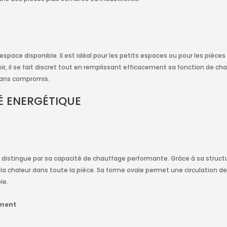
espace disponible. Il est idéal pour les petits espaces ou pour les pièces o
r, il se fait discret tout en remplissant efficacement sa fonction de c
 sans compromis.
É ENERGÉTIQUE
 se distingue par sa capacité de chauffage performante. Grâce à sa struct
 chaleur dans toute la pièce. Sa forme ovale permet une circulation de
le.
ement