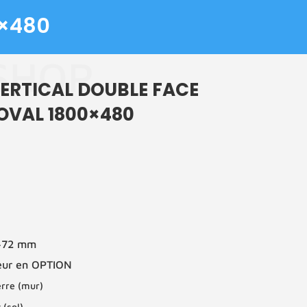
0×480
SHOP
ERTICAL DOUBLE FACE
OVAL 1800×480
x472 mm
teur en OPTION
erre (mur)
 (sol)