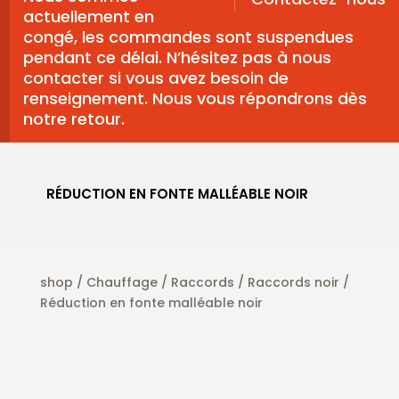
actuellement en
congé, les commandes sont suspendues
pendant ce délai. N’hésitez pas à nous
contacter si vous avez besoin de
renseignement. Nous vous répondrons dès
notre retour.
RÉDUCTION EN FONTE MALLÉABLE NOIR
shop
/
Chauffage
/
Raccords
/
Raccords noir
/
Réduction en fonte malléable noir