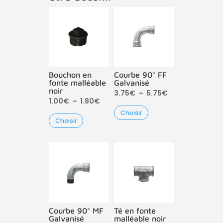
Bouchon en
Courbe 90° FF
fonte malléable
Galvanisé
noir
Plage
3.75
€
–
5.75
€
Plage
1.00
€
–
1.80
€
de
Choisir
de
prix :
Choisir
prix :
3.75€
1.00€
à
à
5.75€
1.80€
Courbe 90° MF
Té en fonte
Galvanisé
malléable noir