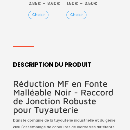
Plage
Plage
2.85
€
–
8.60
€
1.50
€
–
3.50
€
de
de
Choisir
Choisir
prix :
prix :
2.85€
1.50€
à
à
8.60€
3.50€
DESCRIPTION DU PRODUIT
Réduction MF en Fonte
Malléable Noir - Raccord
de Jonction Robuste
pour Tuyauterie
Dans le domaine de la tuyauterie industrielle et du génie
civil, l'assemblage de conduites de diamètres différents