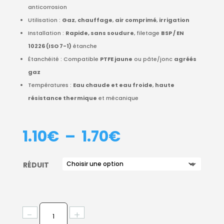
anticorrosion
Utilisation :
Gaz
,
chauffage
,
air comprimé
,
irrigation
Installation :
Rapide, sans soudure
, filetage
BSP / EN
10226 (ISO 7-1)
étanche
Étanchéité : Compatible
PTFE jaune
ou pâte/jonc
agréés
gaz
Températures :
Eau chaude et eau froide
,
haute
résistance thermique
et mécanique
PLAGE
1.10
€
–
1.70
€
DE
PRIX :
RÉDUIT
1.10€
À
1.70€
QUANTITÉ
-
+
DE