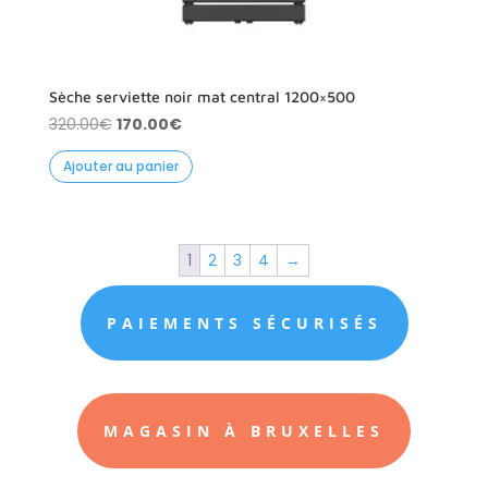
Sèche serviette noir mat central 1200×500
Le
Le
320.00
€
170.00
€
prix
prix
Ajouter au panier
initial
actuel
était :
est :
320.00€.
170.00€.
1
2
3
4
→
PAIEMENTS SÉCURISÉS
MAGASIN À BRUXELLES