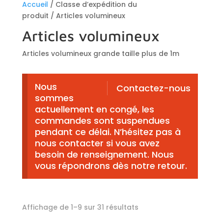
Accueil
/ Classe d’expédition du
produit / Articles volumineux
Articles volumineux
Articles volumineux grande taille plus de 1m
Nous
Contactez-nous
sommes
actuellement en congé, les
commandes sont suspendues
pendant ce délai. N’hésitez pas à
nous contacter si vous avez
besoin de renseignement. Nous
vous répondrons dès notre retour.
Trié
Affichage de 1–9 sur 31 résultats
par