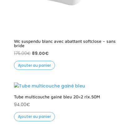
Wc suspendu blanc avec abattant softclose – sans
bride
Le
Le
175.00
€
89.00
€
prix
prix
Ajouter au panier
initial
actuel
était :
est :
175.00€.
89.00€.
Tube multicouche gainé bleu 20×2 rlx.50M
94.00
€
Ajouter au panier