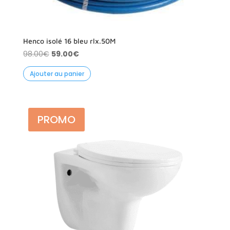
Henco isolé 16 bleu rlx.50M
Le
Le
98.00
€
59.00
€
prix
prix
Ajouter au panier
initial
actuel
était :
est :
98.00€.
59.00€.
PROMO