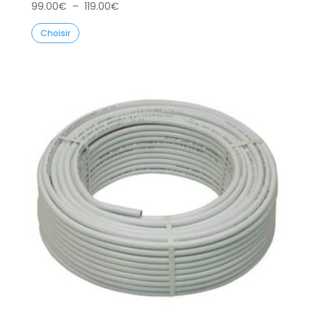
Plage
99.00
€
–
119.00
€
de
Choisir
prix :
99.00€
à
119.00€