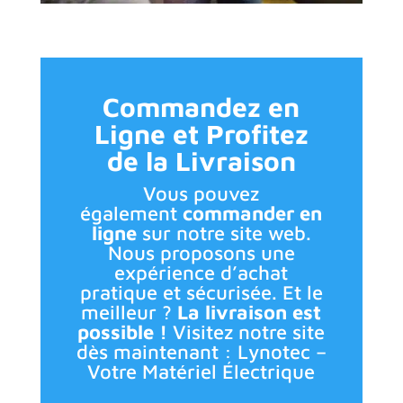
Commandez en
Ligne et Profitez
de la Livraison
Vous pouvez
également
commander en
ligne
sur notre site web.
Nous proposons une
expérience d’achat
pratique et sécurisée. Et le
meilleur ?
La livraison est
possible !
Visitez notre site
dès maintenant : Lynotec –
Votre Matériel Électrique