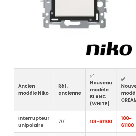
✅
✅
Nouveau
Ancien
Réf.
Nouv
modèle
modèle Niko
ancienne
modè
BLANC
CREA
(WHITE)
Interrupteur
100-
701
101-61100
unipolaire
61100